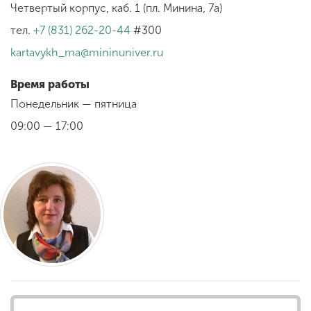
Обучение
Четвертый корпус, каб. 1 (пл. Минина, 7а)
тел.
+7 (831) 262-20-44
#300
Наука
kartavykh_ma@mininuniver.ru
Время работы
Международная
Понедельник — пятница
деятельность
09:00 — 17:00
Другие виды
деятельности
Студенческая жизнь
Сведения об
образовательной
организации