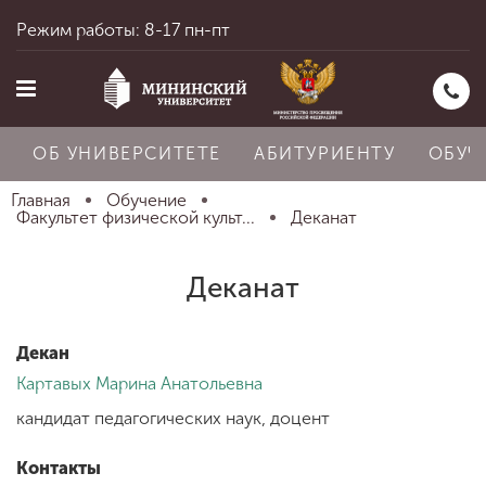
Режим работы: 8-17 пн-пт
ОБ УНИВЕРСИТЕТЕ
АБИТУРИЕНТУ
ОБУЧ
Главная
Обучение
Факультет физической культ...
Деканат
Главная
Деканат
Об университете
Декан
Картавых Марина Анатольевна
Абитуриенту
кандидат педагогических наук, доцент
Контакты