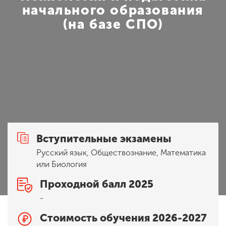
Обучение
начального образования
(на базе СПО)
Наука
Международная
деятельность
Другие виды
деятельности
Вступительные экзамены
Русский язык, Обществознание, Математика
Студенческая жизнь
или Биология
Проходной балл 2025
Сведения об
-
образовательной
Стоимость обучения 2026-2027
организации