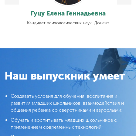
на
Гуцу Елена Геннадьевна
нт
Кандидат психологических наук, Доцент
Наш выпускник умеет
Создавать условия для обучения, воспитания и
развития младших школьников, взаимодействия и
общения ребенка со сверстниками и взрослыми;
Обучать и воспитывать младших школьников с
применением современных технологий;