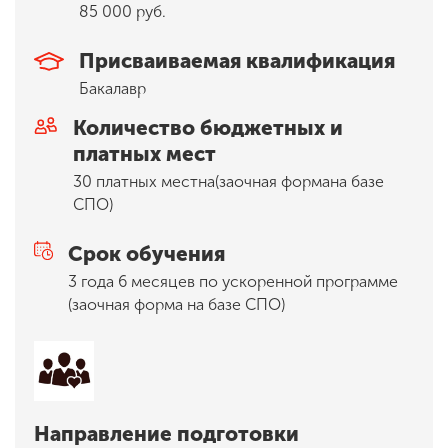
85 000 руб.
Присваиваемая квалификация
ENG
SPN
CHI
Бакалавр
Количество бюджетных и
платных мест
Приемная
30 платных мест
на
(заочная форма
на базе
комиссия
+7 (831) 262-26-20
СПО
)
Срок обучения
3 года 6 месяцев по ускоренной программе
(заочная форма на базе СПО)
Направление подготовки