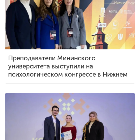
Обучение
Наука
Международная
деятельность
Преподаватели Мининского
университета выступили на
Другие виды
психологическом конгрессе в Нижнем
деятельности
Студенческая жизнь
Сведения об
образовательной
организации