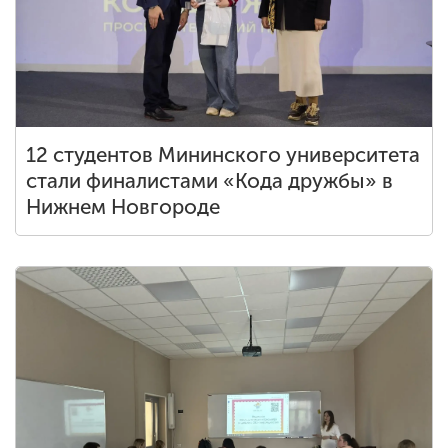
ENG
SPN
CHI
12 студентов Мининского университета
Приемная
стали финалистами «Кода дружбы» в
комиссия
+7 (831) 262-26-20
Нижнем Новгороде