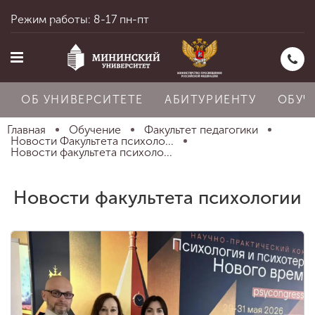
Режим работы: 8-17 пн-пт
ОБ УНИВЕРСИТЕТЕ
АБИТУРИЕНТУ
ОБУЧ
Главная
Обучение
Факультет педагогики
Новости Факультета психоло...
Новости факультета психоло...
Главная
Новости факультета психологии
Об университете
Абитуриенту