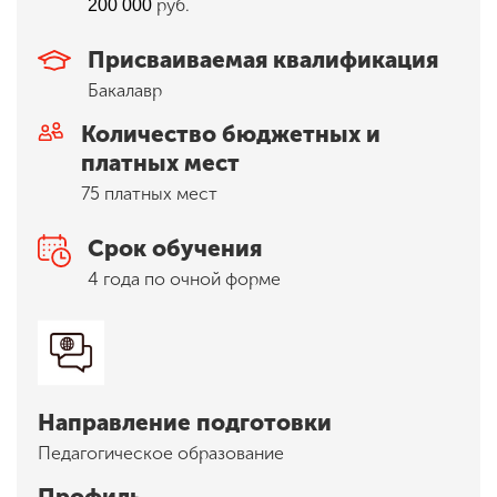
руб.
200 000
Присваиваемая квалификация
ENG
SPN
CHI
Бакалавр
Количество бюджетных и
платных мест
Приемная
75 платных мест
комиссия
+7 (831) 262-26-20
Срок обучения
4 года по очной форме
Направление подготовки
Педагогическое образование