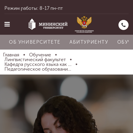
Режим работы: 8-17 пн-пт
ОБ УНИВЕРСИТЕТЕ
АБИТУРИЕНТУ
ОБУЧ
Главная
Обучение
Лингвистический факультет
Кафедра русского языка как ...
Педагогическое образовани...
Главная
Об университете
Абитуриенту