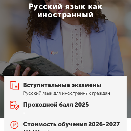
Обучение
Русский язык как
иностранный
Наука
Международная
деятельность
Другие виды
деятельности
Вступительные экзамены
Русский язык для иностранных граждан
Студенческая жизнь
Проходной балл 2025
-
Сведения об
образовательной
Стоимость обучения 2026-2027
организации