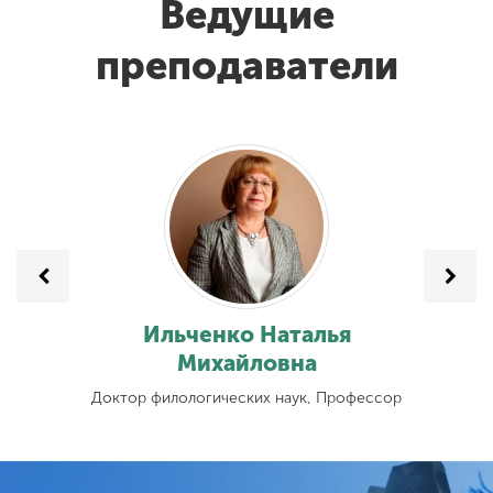
Ведущие
преподаватели
на
Ильченко Наталья
Ше
Михайловна
К
Доктор филологических наук, Профессор