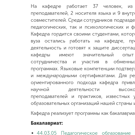
На кафедре работает 37 человек, и
Международная
преподавателей, 2 носителя языка и 9 внут
деятельность
совместителей. Среди сотрудников подразде
педагогических, так и психологических и ф
Кафедра гордится своими студентами, кото
Другие виды
вуза остались работать на кафедре, п
деятельности
деятельность и готовят к защите диссерта
кафедры имеют значительный опыт
Студенческая
сотрудничества и участия в обменных
жизнь
программах. Языковые компетенции подтве
и международными сертификатами. Для ре
ориентированного подхода кафедра привл
Сведения об
научной деятельности высококва
образовательной
преподавателей и практиков, известных 
организации
образовательных организаций нашей страны и
Кафедра реализует программы как бакалавриат
Приемная
Бакалавриат:
комиссия
+7 (831) 262-26-20
44.03.05 Педагогическое образование