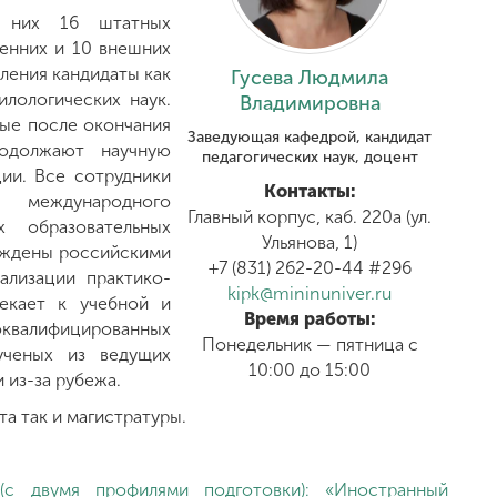
з них 16 штатных
ренних и 10 внешних
ления кандидаты как
Гусева Людмила
илологических наук.
Владимировна
рые после окончания
Заведующая кафедрой, кандидат
родолжают научную
педагогических наук, доцент
ции. Все сотрудники
Контакты:
 международного
Главный корпус, каб. 220а (ул.
 образовательных
Ульянова, 1)
рждены российскими
+7 (831) 262-20-44 #296
ализации практико-
kipk@mininuniver.ru
екает к учебной и
Время работы:
лифицированных
Понедельник — пятница с
ученых из ведущих
10:00 до 15:00
 из-за рубежа.
а так и магистратуры.
 (с двумя профилями подготовки): «Иностранный