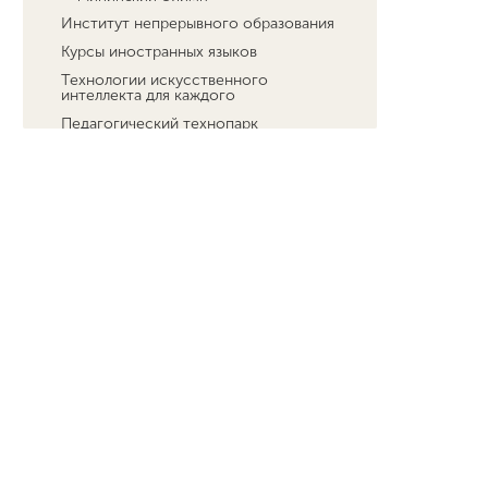
Институт непрерывного образования
Курсы иностранных языков
Технологии искусственного
интеллекта для каждого
Педагогический технопарк
"Кванториум"
Межфакультетский технопарк
универсальных педагогических
компетенций
Мероприятия для студентов и
преподавателей
Платное обучение студентов
Стипендии
Меры социальной поддержки
Центр по трудоустройству
выпускников и социальному
партнерству
Локальные акты по образовательному
процессу
Организация практик
Центр компетенций