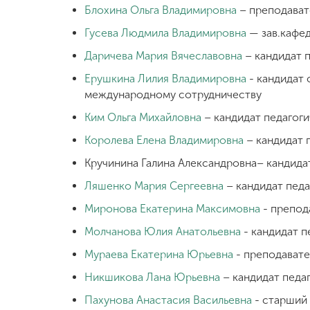
Блохина Ольга Владимировна
– преподават
Гусева Людмила Владимировна
— зав.кафед
Даричева Мария Вячеславовна
– кандидат п
Ерушкина Лилия Владимировна
- кандидат 
международному сотрудничеству
Ким Ольга Михайловна
– кандидат педагоги
Королева Елена Владимировна
– кандидат 
Кручинина Галина Александровна– кандидат
Ляшенко Мария Сергеевна
– кандидат педа
Миронова Екатерина Максимовна
- препод
Молчанова Юлия Анатольевна
- кандидат п
Мураева Екатерина Юрьевна
- преподавате
Никшикова Лана Юрьевна
– кандидат педаг
Пахунова Анастасия Васильевна
- старший