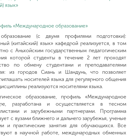
й) язык»
рофиль «Международное образование»
образование (с двумя профилями подготовки):
ный (китайский) язык» кафедрой реализуется, в том
тно с Аньхойским государственным педагогическим
ения которой студенты в течение 2 лет проходят
ество по обмену студентами и преподавателями
ая: из городов Сиань и Шандунь, что позволяет
риглашать носителей языка для регулярного общения
 дисциплины реализуются носителями языка.
огическое образование, профиль «Международное
дре, разработана и осуществляется в тесном
алистами и зарубежными партнерами. Программа
ет с вузами ближнего и дальнего зарубежья, ученые
ии и практические занятия для обучающихся. Все
твуют в научной работе, международных обменных