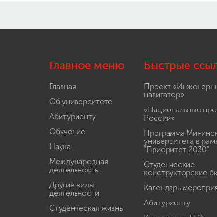
Главное меню
Быстрые ссы
Главная
Проект «Инженерн
навигатор»
Об университете
«Национальные про
Абитуриенту
России»
Обучение
Программа Мининс
университета в рам
Наука
"Приоритет 2030"
Международная
Студенческие
деятельность
конструкторские б
Другие виды
Календарь меропри
деятельности
Абитуриенту
Студенческая жизнь