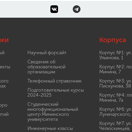
лки
Корпуса
ый
Научный форсайт
Корпус №1: ул.
Ульянова, 1
Сведения об
екты
образовательной
Корпус №2: пл
организации
Минина, 7
кого
Телефонный справочник
Корпус №3: ул.
ках
Пискунова, 38
Подготовительные курсы
2024-2025
Корпус №4: пл
Минина, 7а
Студенческий
юро
многофункциональный
Корпус №6: ул.
ятий
центр Мининского
Луначарского,
университета
Корпус №7: ул.
Инженерные классы
Челюскинцев, 