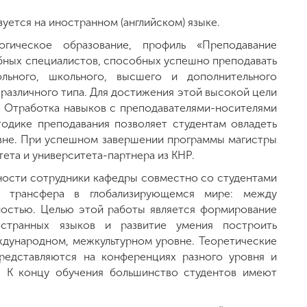
ется на иностранном (английском) языке.
огическое образование, профиль «Преподавание
бных специалистов, способных успешно преподавать
льного, школьного, высшего и дополнительного
 различного типа. Для достижения этой высокой цели
. Отработка навыков с преподавателями-носителями
одике преподавания позволяет студентам овладеть
вне. При успешном завершении программы магистры
ета и университета-партнера из КНР.
ности сотрудники кафедры совместно со студентами
го трансфера в глобализирующемся мире: между
ностью. Целью этой работы является формирование
остранных языков и развитие умения построить
дународном, межкультурном уровне. Теоретические
представляются на конференциях разного уровня и
х. К концу обучения большинство студентов имеют