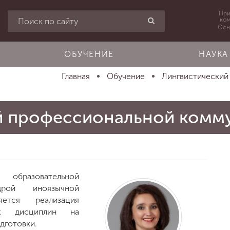
При
ко
Осн
ОБУЧЕНИЕ
НАУКА
Главная
Обучение
Лингвистический
й профессиональной комм
 образовательной
дрой иноязычной
яется реализация
их дисциплин на
дготовки.