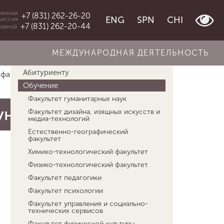
емная
+7 (831) 262-26-20
ENG
SPN
CHI
миссия
+7 (831) 262-20-44
овной
МЕЖДУНАРОДНАЯ ДЕЯТЕЛЬНОСТЬ
Об университете
Абитуриенту
 факультет
Кафедра иноязычной професс...
Обучение
Факультет гуманитарных наук
уникации
Факультет дизайна, изящных искусств и
медиа-технологий
Естественно-географический
факультет
Химико-технологический факультет
Физико-технологический факультет
Факультет педагогики
Факультет психологии
Факультет управления и социально-
технических сервисов
Факультет физической культуры,