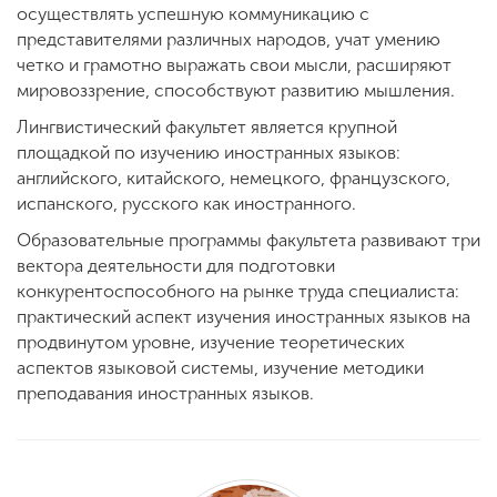
Обучение
осуществлять успешную коммуникацию с
представителями различных народов, учат умению
четко и грамотно выражать свои мысли, расширяют
Наука
мировоззрение, способствуют развитию мышления.
Лингвистический факультет является крупной
площадкой по изучению иностранных языков:
Международная
английского, китайского, немецкого, французского,
деятельность
испанского, русского как иностранного.
Образовательные программы факультета развивают три
Другие виды
вектора деятельности для подготовки
деятельности
конкурентоспособного на рынке труда специалиста:
практический аспект изучения иностранных языков на
продвинутом уровне, изучение теоретических
Студенческая жизнь
аспектов языковой системы, изучение методики
преподавания иностранных языков.
Сведения об
образовательной
организации