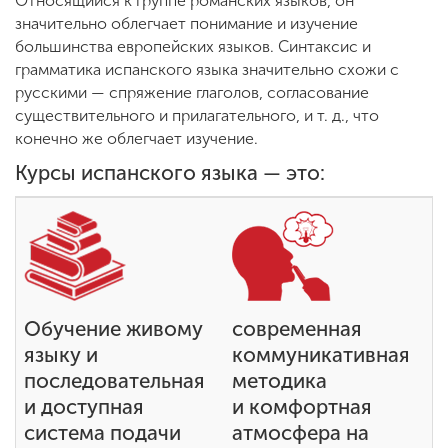
Относящийся к группе романских языков, он
Обучение
значительно облегчает понимание и изучение
большинства европейских языков. Синтаксис и
грамматика испанского языка значительно схожи с
Наука
русскими — спряжение глаголов, согласование
существительного и прилагательного, и т. д., что
конечно же облегчает изучение.
Международная
деятельность
Курсы испанского языка — это:
Другие виды
деятельности
Студенческая жизнь
Обучение живому
современная
языку и
коммуникативная
последовательная
методика
Сведения об
и доступная
и комфортная
образовательной
система подачи
атмосфера на
организации