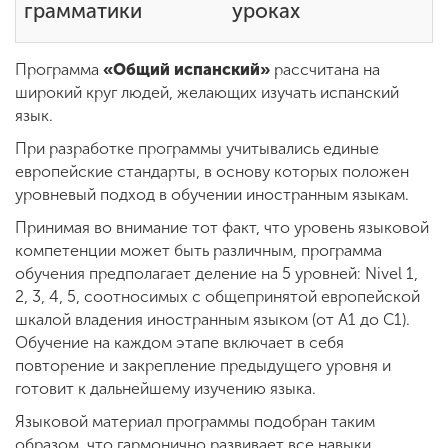
грамматики
уроках
ENG
SPN
CHI
Программа
«Общий испанский»
рассчитана на
широкий круг людей, желающих изучать испанский
язык.
При разработке программы учитывались единые
Приемная
европейские стандарты, в основу которых положен
комиссия
уровневый подход в обучении иностранным языкам.
+7 (831) 262-26-20
Принимая во внимание тот факт, что уровень языковой
компетенции может быть различным, программа
обучения предполагает деление на 5 уровней: Nivel 1,
2, 3, 4, 5, соотносимых с общепринятой европейской
шкалой владения иностранным языком (от А1 до С1).
Обучение на каждом этапе включает в себя
повторение и закрепление предыдущего уровня и
готовит к дальнейшему изучению языка.
Языковой материал программы подобран таким
образом, что гармонично развивает все навыки