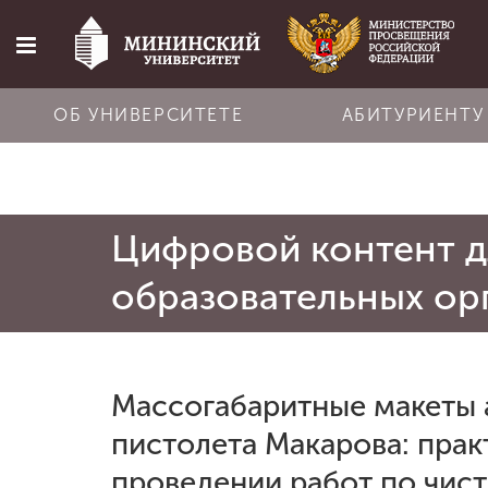
ОБ УНИВЕРСИТЕТЕ
АБИТУРИЕНТУ
Главная
Цифровой контент д
Об университете
образовательных ор
Абитуриенту
Обучение
Массогабаритные макеты 
пистолета Макарова: прак
Наука
проведении работ по чист