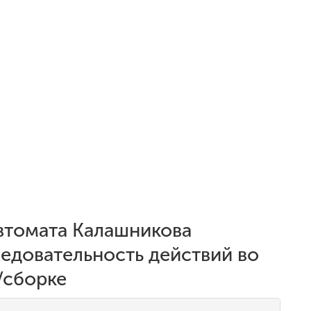
втомата Калашникова
ледовательность действий во
/сборке