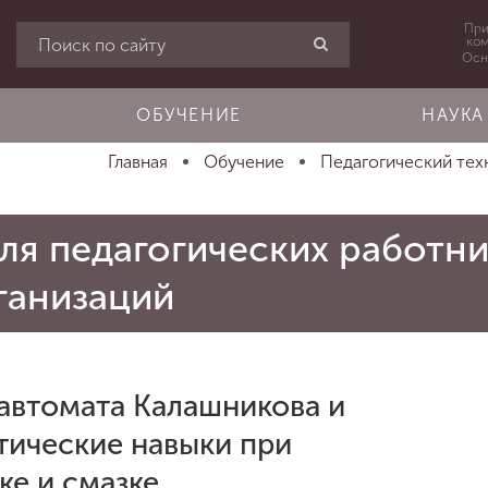
При
ко
Осн
ОБУЧЕНИЕ
НАУКА
Главная
Обучение
Педагогический техн
ля педагогических работн
ганизаций
автомата Калашникова и
тические навыки при
ке и смазке