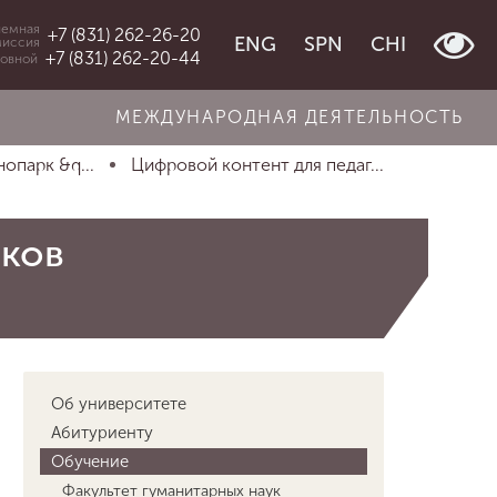
емная
+7 (831) 262-26-20
ENG
SPN
CHI
миссия
+7 (831) 262-20-44
овной
МЕЖДУНАРОДНАЯ ДЕЯТЕЛЬНОСТЬ
опарк &q...
Цифровой контент для педаг...
иков
Об университете
Абитуриенту
Обучение
Факультет гуманитарных наук