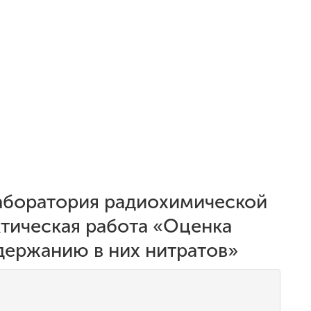
аборатория радиохимической
ктическая работа «Оценка
держанию в них нитратов»