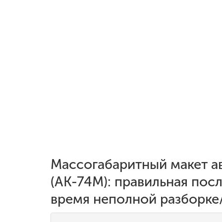
Массогабаритный макет а
(АК-74М): правильная пос
время неполной разборке