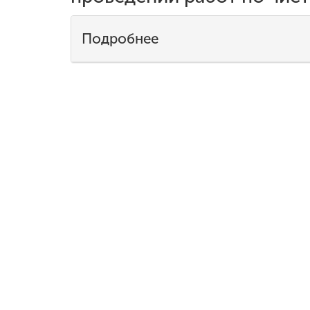
Международная
Подробнее
деятельность
Другие виды
деятельности
Студенческая
жизнь
Сведения об
образовательной
организации
Приемная
комиссия
+7 (831) 262-26-20