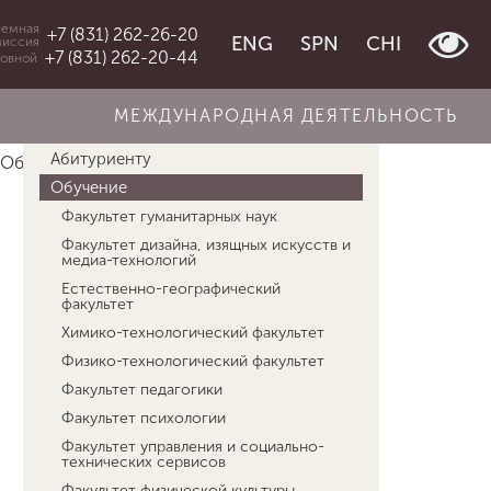
емная
+7 (831) 262-26-20
ENG
SPN
CHI
миссия
+7 (831) 262-20-44
овной
МЕЖДУНАРОДНАЯ ДЕЯТЕЛЬНОСТЬ
Об университете
Абитуриенту
Обучение
Педагогический технопарк &q...
Обучение
Факультет гуманитарных наук
Факультет дизайна, изящных искусств и
медиа-технологий
Естественно-географический
факультет
Химико-технологический факультет
Физико-технологический факультет
Факультет педагогики
Факультет психологии
Факультет управления и социально-
технических сервисов
Факультет физической культуры,