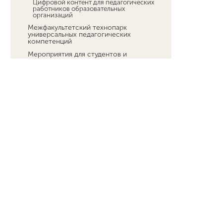
Цифровой контент для педагогических
работников образовательных
организаций
Межфакультетский технопарк
универсальных педагогических
компетенций
Мероприятия для студентов и
преподавателей
Платное обучение студентов
Стипендии
Меры социальной поддержки
Центр по трудоустройству
выпускников и социальному
партнерству
Локальные акты по образовательному
процессу
Организация практик
Центр компетенций
Навигатор Мининца
Какие льготы в сфере образования
есть у участников СВО и их детей
Станьте востребованным