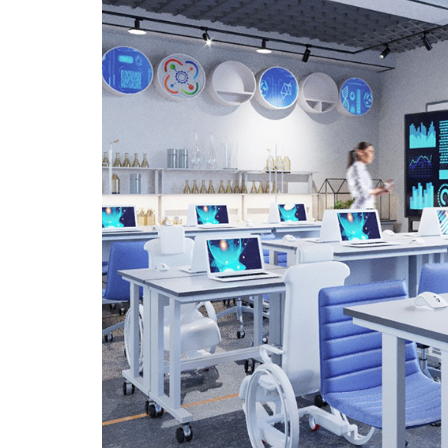
Международная
деятельность
Другие виды
деятельности
Студенческая
жизнь
Сведения об
образовательной
организации
Приемная
комиссия
+7 (831) 262-26-20