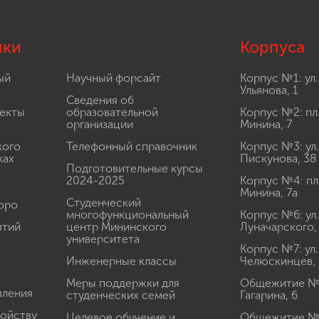
лки
Корпуса
ый
Научный форсайт
Корпус №1: ул.
Ульянова, 1
Сведения об
екты
образовательной
Корпус №2: пл
организации
Минина, 7
кого
Телефонный справочник
Корпус №3: ул.
ках
Пискунова, 38
Подготовительные курсы
2024-2025
Корпус №4: пл
Минина, 7а
Студенческий
юро
многофункциональный
Корпус №6: ул.
ятий
центр Мининского
Луначарского,
университета
Корпус №7: ул.
Инженерные классы
Челюскинцев, 
Меры поддержки для
Общежитие № 1
вления
студенческих семей
Гагарина, 6
ройству
Целевое обучение и
Общежитие № 2