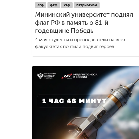
егф
фтф
хтф
патриотизм
Мининский университет поднял
флаг РФ в память о 81-й
годовщине Победы
4 мая студенты и преподаватели на всех
факультетах почтили подвиг героев