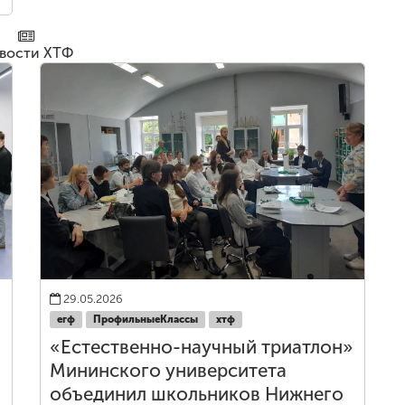
вости ХТФ
29.05.2026
егф
ПрофильныеКлассы
хтф
«Естественно-научный триатлон»
Мининского университета
объединил школьников Нижнего