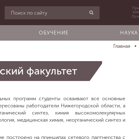
При
ко
Осн
ОБУЧЕНИЕ
НАУКА
Главная
ский факультет
льных программ студенты осваивают все основные
тересованы работодатели Нижегородской области, а
анический синтез, химия высокомолекулярных
логия, медицинская химия, неорганический синтез и
ие построено на принципах сетевого партнерства с