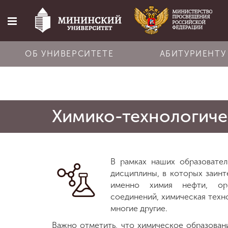
ОБ УНИВЕРСИТЕТЕ
АБИТУРИЕНТУ
Главная
Химико-технологиче
Об университете
Абитуриенту
В рамках наших образовате
дисциплины, в которых заин
Обучение
именно химия нефти, орг
соединений, химическая техно
многие другие.
Наука
Важно отметить, что химическое образован