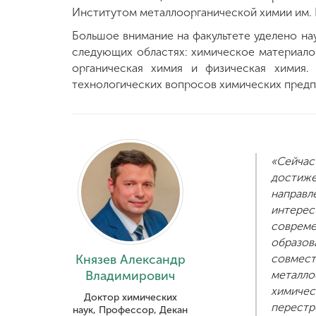
Институтом металлоорганической химии им. Г
Международная
Большое внимание на факультете уделено на
деятельность
следующих областях: химическое материалов
органическая химия и физическая химия.
технологических вопросов химических пред
Другие виды
деятельности
Студенческая
жизнь
«Сейча
достиже
направл
Сведения об
интере
образовательной
соврем
организации
образов
Князев Александр
совм
Владимирович
металл
Приемная
комиссия
химиче
Доктор химических
+7 (831) 262-26-20
перест
наук, Профессор, Декан