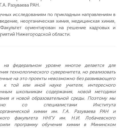
.А. Разуваева РАН.
учных исследованиям по прикладным направлениям в
едение, неорганическая химия, медицинская химия,
 Факультет ориентирован на решение кадровых и
приятий Нижегородской области.
с на федеральном уровне многое делается для
ния технологического суверенитета, но реализовать
енные на это проекты невозможно без развивающего
с к той или иной науке учителя, интересного
енным школьникам содержания, новой методики
ания и новой образовательной среды. Поэтому мы
естно со специалистами Института
оорганической химии им. Г.А. Разуваева РАН и
ского факультета ННГУ им. Н.И. Лобачевского
роили программу обучения химии в Мининском