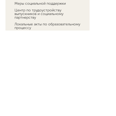
Меры социальной поддержки
Центр по трудоустройству
выпускников и социальному
партнерству
Локальные акты по образовательному
процессу
Организация практик
Центр компетенций
Навигатор Мининца
Какие льготы в сфере образования
есть у участников СВО и их детей
Станьте востребованным
специалистом в области беспилотных
технологий!
Наука
Международная деятельность
Другие виды деятельности
Студенческая жизнь
Сведения об образовательной
организации