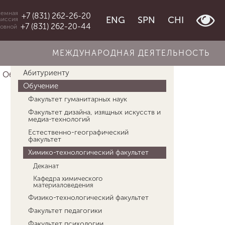
емная
+7 (831) 262-26-20
ENG
SPN
CHI
миссия
+7 (831) 262-20-44
овной
МЕЖДУНАРОДНАЯ ДЕЯТЕЛЬНОСТЬ
Об университете
Абитуриенту
Обучение
Химико-технологический фак...
Обучение
Факультет гуманитарных наук
Факультет дизайна, изящных искусств и
медиа-технологий
Естественно-географический
факультет
Химико-технологический факультет
Деканат
Кафедра химического
материаловедения
Физико-технологический факультет
Факультет педагогики
Факультет психологии