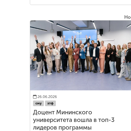
Но
26.06.2026
сму
хтф
Доцент Мининского
университета вошла в топ-3
лидеров программы