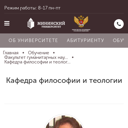
Режим работы: 8-17 пн-пт
ОБ УНИВЕРСИТЕТЕ
АБИТУРИЕНТУ
ОБУЧ
Главная
Обучение
Факультет гуманитарных нау...
Кафедра философии и теолог...
Главная
Кафедра философии и теологии
Об университете
Абитуриенту