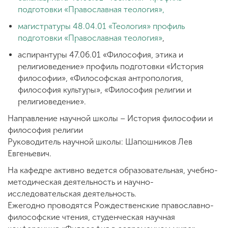
подготовки «Православная теология»,
магистратуры 48.04.01 «Теология» профиль
ENG
SPN
CHI
подготовки «Православная теология»
,
аспирантуры 47.06.01 «Философия, этика и
религиоведение» профиль подготовки «История
философии», «Философская антропология,
Приемная
философия культуры», «Философия религии и
комиссия
религиоведение».
+7 (831) 262-26-20
Направление научной школы – История философии и
философия религии
Руководитель научной школы: Шапошников Лев
Евгеньевич.
На кафедре активно ведется образовательная, учебно-
методическая деятельность и научно-
исследовательская деятельность.
Ежегодно проводятся Рождественские православно-
философские чтения, студенческая научная