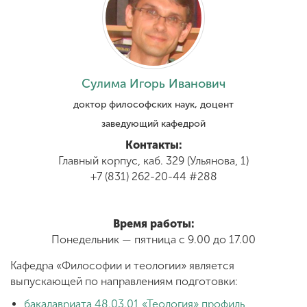
Обучение
Наука
Сулима Игорь Иванович
Международная
доктор философских наук, доцент
деятельность
заведующий кафедрой
Контакты:
Другие виды
Главный корпус, каб. 329 (Ульянова, 1)
деятельности
+7 (831) 262-20-44 #288
Студенческая жизнь
Время работы:
Понедельник — пятница с 9.00 до 17.00
Кафедра «Философии и теологии» является
Сведения об
выпускающей по направлениям подготовки:
образовательной
организации
бакалавриата 48.03.01 «Теология» профиль