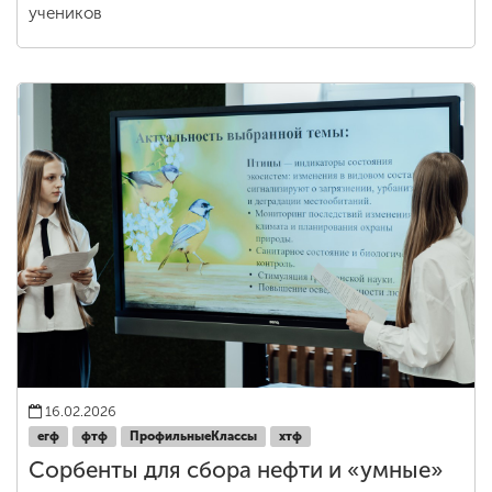
учеников
16.02.2026
егф
фтф
ПрофильныеКлассы
хтф
Сорбенты для сбора нефти и «умные»