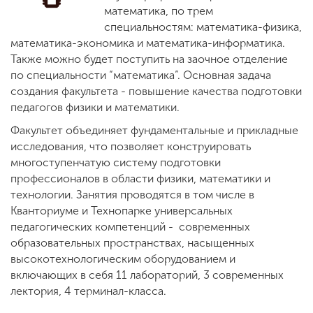
Обучение
математика, по трем
специальностям: математика-физика,
математика-экономика и математика-информатика.
Наука
Также можно будет поступить на заочное отделение
по специальности “математика”. Основная задача
создания факультета - повышение качества подготовки
Международная
педагогов физики и математики.
деятельность
Факультет объединяет фундаментальные и прикладные
исследования, что позволяет конструировать
Другие виды
многоступенчатую систему подготовки
деятельности
профессионалов в области физики, математики и
технологии. Занятия проводятся в том числе в
Кванториуме и Технопарке универсальных
Студенческая жизнь
педагогических компетенций - современных
образовательных пространствах, насыщенных
высокотехнологическим оборудованием и
Сведения об
включающих в себя 11 лабораторий, 3 современных
образовательной
лектория, 4 терминал-класса.
организации