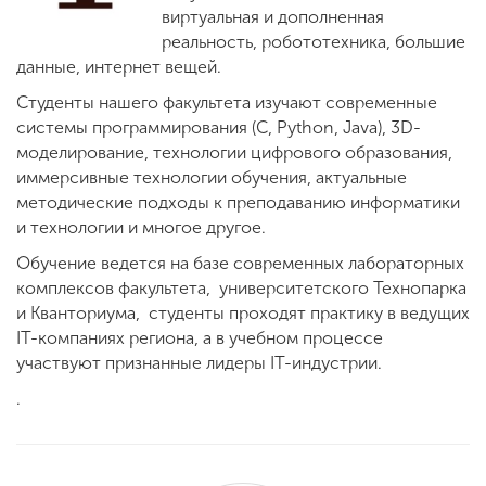
Обучение
виртуальная и дополненная
реальность, робототехника, большие
данные, интернет вещей.
Наука
Студенты нашего факультета изучают современные
системы программирования (C, Python, Java), 3D-
моделирование, технологии цифрового образования,
Международная
деятельность
иммерсивные технологии обучения, актуальные
методические подходы к преподаванию информатики
и технологии и многое другое.
Другие виды
Обучение ведется на базе современных лабораторных
деятельности
комплексов факультета, университетского Технопарка
и Кванториума, студенты проходят практику в ведущих
IT-компаниях региона, а в учебном процессе
Студенческая жизнь
участвуют признанные лидеры IT-индустрии.
.
Сведения об
образовательной
организации