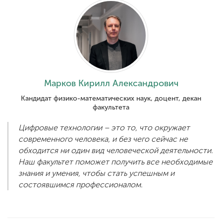
ENG
SPN
CHI
Приемная
Марков Кирилл Александрович
комиссия
Кандидат физико-математических наук, доцент, декан
+7 (831) 262-26-20
факультета
Цифровые технологии – это то, что окружает
современного человека, и без чего сейчас не
обходится ни один вид человеческой деятельности.
Наш факультет поможет получить все необходимые
знания и умения, чтобы стать успешным и
состоявшимся профессионалом.