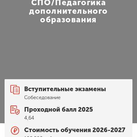
Обучение
СПО/Педагогика
дополнительного
образования
Наука
Международная
деятельность
Другие виды
деятельности
Вступительные экзамены
Собеседование
Студенческая жизнь
Проходной балл 2025
4,64
Сведения об
образовательной
Стоимость обучения 2026-2027
организации