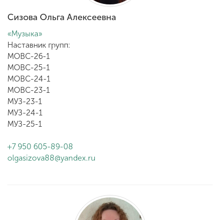
Обучение
Сизова Ольга Алексеевна
«Музыка»
Наука
Наставник групп:
МОВС-26-1
МОВС-25-1
Международная
МОВС-24-1
деятельность
МОВС-23-1
МУЗ-23-1
МУЗ-24-1
Другие виды
деятельности
МУЗ-25-1
+7 950 605-89-08
olgasizova88@yandex.ru
Студенческая жизнь
Сведения об
образовательной
организации