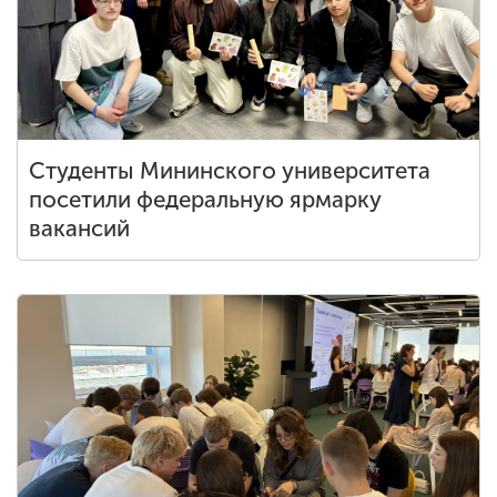
Обучение
Наука
Международная
Студенты Мининского университета
деятельность
посетили федеральную ярмарку
вакансий
Другие виды
деятельности
Студенческая жизнь
Сведения об
образовательной
организации