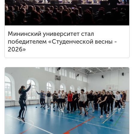
ENG
SPN
CHI
Мининский университет стал
победителем «Студенческой весны -
2026»
Приемная
комиссия
+7 (831) 262-26-20