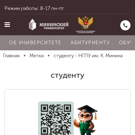
Режим работы: 8-17 пн-пт
ОБ УНИВЕРСИТЕТЕ
АБИТУРИЕНТУ
ОБУЧ
Главная
Метки
студенту - НГПУ им. К. Минина
Главная
студенту
Об университете
Абитуриенту