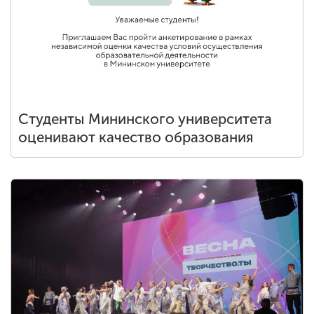
Обучение
Наука
Международная
деятельность
Студенты Мининского университета
оценивают качество образования
Другие виды
деятельности
Студенческая жизнь
Сведения об
образовательной
организации