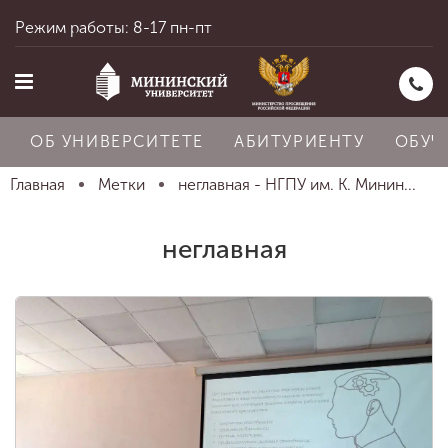
Режим работы: 8-17 пн-пт
ОБ УНИВЕРСИТЕТЕ
АБИТУРИЕНТУ
ОБУЧ
Главная
Метки
неглавная - НГПУ им. К. Минин...
Главная
неглавная
Об университете
Абитуриенту