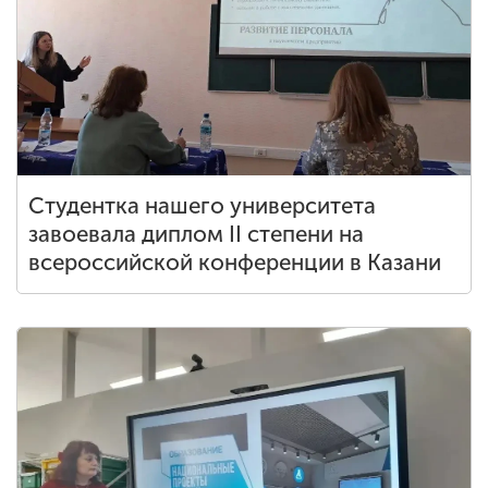
Обучение
Наука
Международная
деятельность
Студентка нашего университета
завоевала диплом II степени на
Другие виды
всероссийской конференции в Казани
деятельности
Студенческая жизнь
Сведения об
образовательной
организации