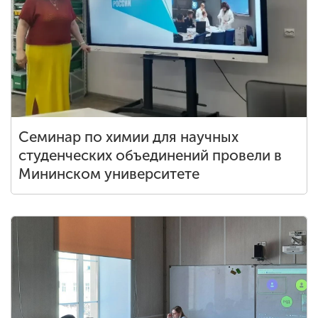
ENG
SPN
CHI
Приемная
комиссия
Семинар по химии для научных
+7 (831) 262-26-20
студенческих объединений провели в
Мининском университете