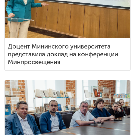
Обучение
Наука
Международная
Доцент Мининского университета
деятельность
представила доклад на конференции
Минпросвещения
Другие виды
деятельности
Студенческая жизнь
Сведения об
образовательной
организации