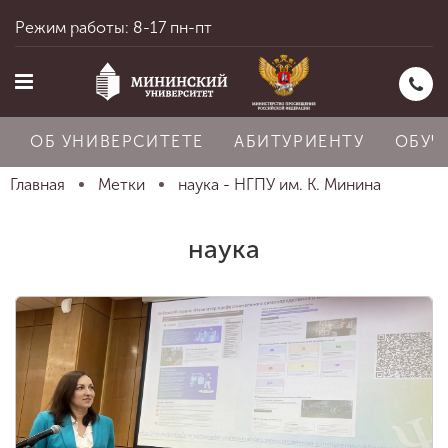
Режим работы: 8-17 пн-пт
ОБ УНИВЕРСИТЕТЕ
АБИТУРИЕНТУ
ОБУЧ
Главная
Метки
наука - НГПУ им. К. Минина
Главная
наука
Об университете
Абитуриенту