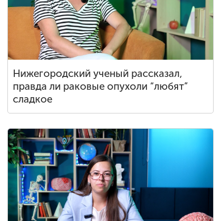
ENG
SPN
CHI
Нижегородский ученый рассказал,
Приемная
правда ли раковые опухоли “любят”
комиссия
сладкое
+7 (831) 262-26-20