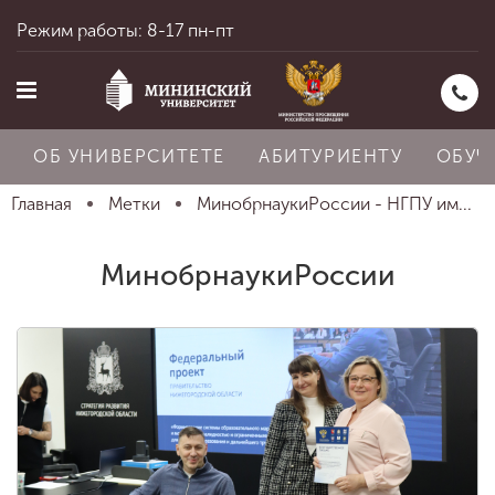
Режим работы: 8-17 пн-пт
ОБ УНИВЕРСИТЕТЕ
АБИТУРИЕНТУ
ОБУЧ
Главная
Метки
МинобрнаукиРоссии - НГПУ им...
Главная
МинобрнаукиРоссии
Об университете
Абитуриенту