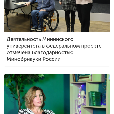
Обучение
Наука
Международная
Деятельность Мининского
деятельность
университета в федеральном проекте
отмечена благодарностью
Минобрнауки России
Другие виды
деятельности
Студенческая жизнь
Сведения об
образовательной
организации