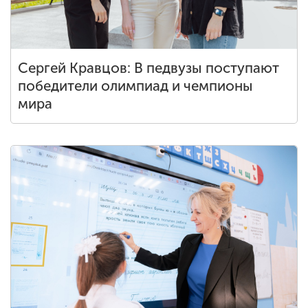
ENG
SPN
CHI
Сергей Кравцов: В педвузы поступают
победители олимпиад и чемпионы
мира
Приемная
комиссия
+7 (831) 262-26-20