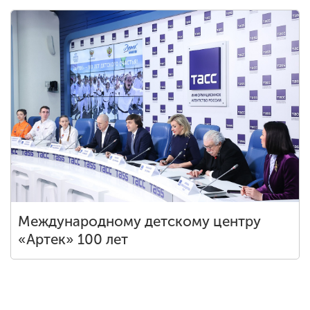
Обучение
Наука
Международная
деятельность
Другие виды
деятельности
Международному детскому центру
Студенческая жизнь
«Артек» 100 лет
Сведения об
образовательной
организации