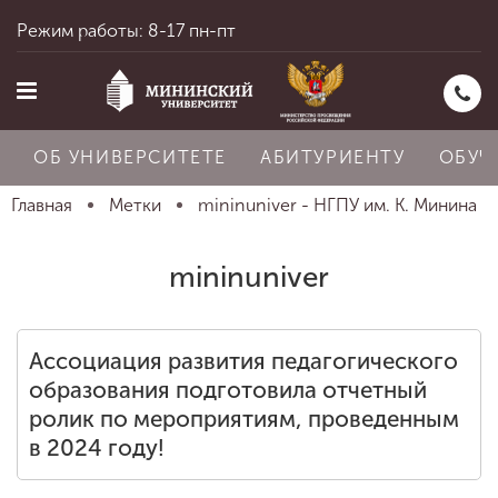
Режим работы: 8-17 пн-пт
ОБ УНИВЕРСИТЕТЕ
АБИТУРИЕНТУ
ОБУЧ
Главная
Метки
mininuniver - НГПУ им. К. Минина
Главная
mininuniver
Об университете
Ассоциация развития педагогического
образования подготовила отчетный
ролик по мероприятиям, проведенным
Абитуриенту
в 2024 году!