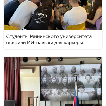
Обучение
Наука
Международная
Студенты Мининского университета
деятельность
освоили ИИ-навыки для карьеры
Другие виды
деятельности
Студенческая жизнь
Сведения об
образовательной
организации