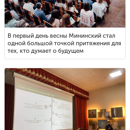
ENG
SPN
CHI
В первый день весны Мининский стал
одной большой точкой притяжения для
Приемная
тех, кто думает о будущем
комиссия
+7 (831) 262-26-20