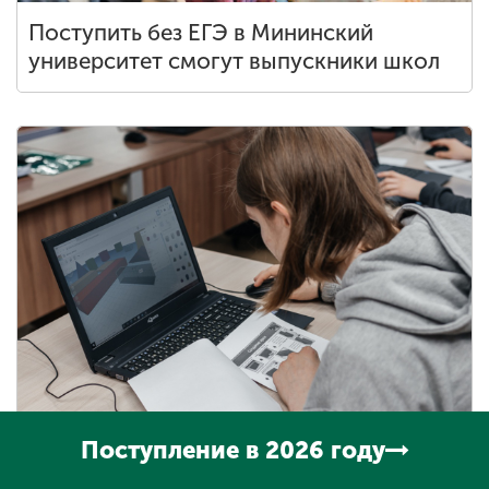
Поступить без ЕГЭ в Мининский
университет смогут выпускники школ
Поступление в 2026 году
Школьную олимпиаду «ИТ-вселенная»
проводит Мининский университет