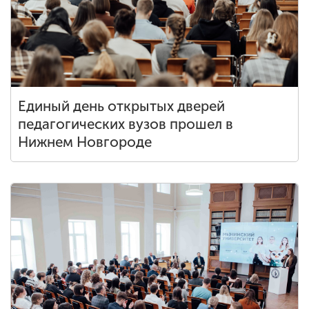
Обучение
Наука
Международная
Единый день открытых дверей
деятельность
педагогических вузов прошел в
Нижнем Новгороде
Другие виды
деятельности
Студенческая жизнь
Сведения об
образовательной
организации