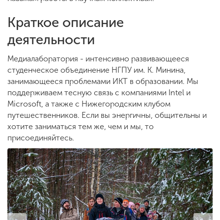
Краткое описание
ENG
SPN
CHI
деятельности
Медиалаборатория - интенсивно развивающееся
студенческое объединение НГПУ им. К. Минина,
Приемная
занимающееся проблемами ИКТ в образовании. Мы
комиссия
поддерживаем тесную связь с компаниями Intel и
+7 (831) 262-26-20
Microsoft, а также с Нижегородским клубом
путешественников. Если вы энергичны, общительны и
хотите заниматься тем же, чем и мы, то
присоединяйтесь.