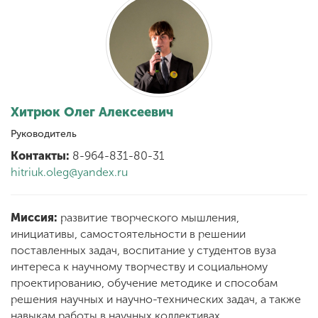
Обучение
Наука
Международная
Хитрюк Олег Алексеевич
деятельность
Руководитель
Контакты:
8-964-831-80-31
Другие виды
hitriuk.oleg@yandex.ru
деятельности
Миссия:
развитие творческого мышления,
Студенческая жизнь
инициативы, самостоятельности в решении
поставленных задач, воспитание у студентов вуза
интереса к научному творчеству и социальному
Сведения об
проектированию, обучение методике и способам
образовательной
решения научных и научно-технических задач, а также
организации
навыкам работы в научных коллективах.