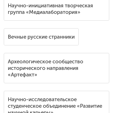
Обучение
Научно-инициативная творческая
группа «Медиалаборатория»
Наука
Международная
Вечные русские странники
деятельность
Другие виды
Археологическое сообщество
деятельности
исторического направления
«Артефакт»
Студенческая жизнь
Научно-исследовательское
Сведения об
образовательной
студенческое объединение «Развитие
организации
научной карьеры»