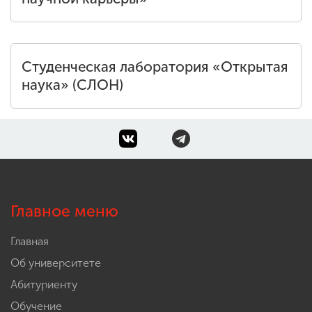
ENG
SPN
CHI
Студенческая лаборатория «Открытая
наука» (СЛОН)
Приемная
комиссия
+7 (831) 262-26-20
Главное меню
Главная
Об университете
Абитуриенту
Обучение