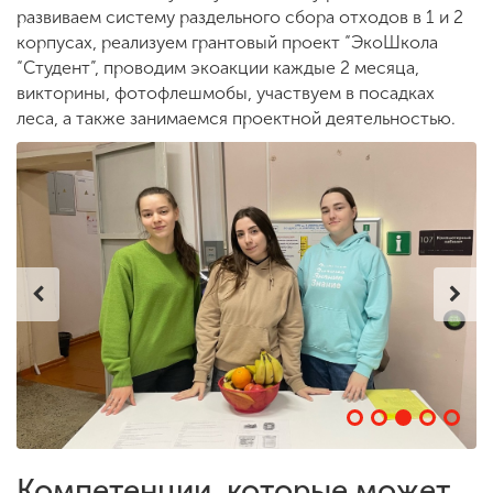
развиваем систему раздельного сбора отходов в 1 и 2
корпусах, реализуем грантовый проект “ЭкоШкола
“Студент”, проводим экоакции каждые 2 месяца,
ENG
SPN
CHI
викторины, фотофлешмобы, участвуем в посадках
леса, а также занимаемся проектной деятельностью.
Приемная
комиссия
+7 (831) 262-26-20
Компетенции, которые может