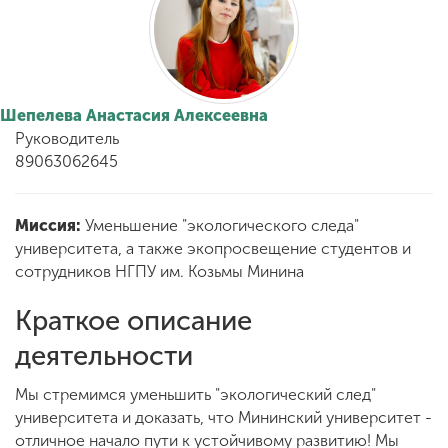
Обучение
Наука
Шепелева Анастасия Алексеевна
Руководитель
Международная
89063062645
деятельность
Миссия:
Уменьшение "экологического следа"
Другие виды
университета, а также экопросвещение студентов и
деятельности
сотрудников НГПУ им. Козьмы Минина
Краткое описание
Студенческая жизнь
деятельности
Сведения об
Мы стремимся уменьшить "экологический след"
образовательной
университета и доказать, что Мининский университет -
организации
отличное начало пути к устойчивому развитию! Мы