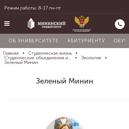
Режим работы: 8-17 пн-пт
ОБ УНИВЕРСИТЕТЕ
АБИТУРИЕНТУ
ОБУЧ
Главная
Студенческая жизнь
Студенческие объединения и...
Экология
Зеленый Минин
Главная
Зеленый Минин
Об университете
Абитуриенту