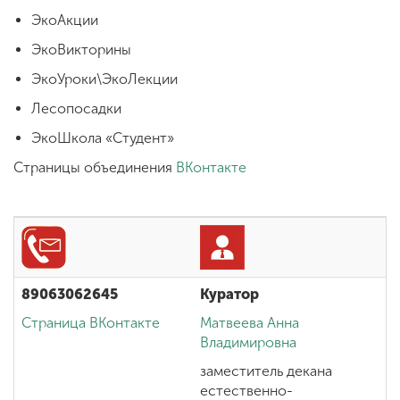
ЭкоАкции
ЭкоВикторины
ЭкоУроки\ЭкоЛекции
Лесопосадки
ЭкоШкола «Студент»
Страницы объединения
ВКонтакте
89063062645
Куратор
Страница ВКонтакте
Матвеева Анна
Владимировна
заместитель декана
естественно-