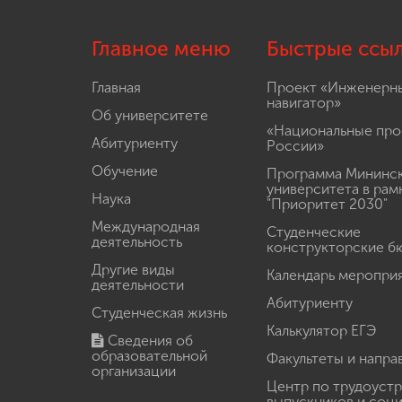
Главное меню
Быстрые ссы
Главная
Проект «Инженерн
навигатор»
Об университете
«Национальные про
Абитуриенту
России»
Обучение
Программа Мининс
университета в рам
Наука
"Приоритет 2030"
Международная
Студенческие
деятельность
конструкторские б
Другие виды
Календарь меропри
деятельности
Абитуриенту
Студенческая жизнь
Калькулятор ЕГЭ
Сведения об
образовательной
Факультеты и напра
организации
Центр по трудоуст
выпускников и соц