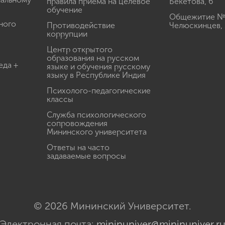
правила приема на целевое
Бекетова, 6
обучение
Общежитие № 3
ного
Противодействие
Челюскинцев, 
коррупции
Центр открытого
образования на русском
еда +
языке и обучения русскому
языку в Республике Индия
Психолого-педагогические
классы
Служба психологического
сопровождения
Мининского университета
Ответы на часто
задаваемые вопросы
© 2026 Мининский Университет.
Электронная почта:
mininuniver@mininuniver.r