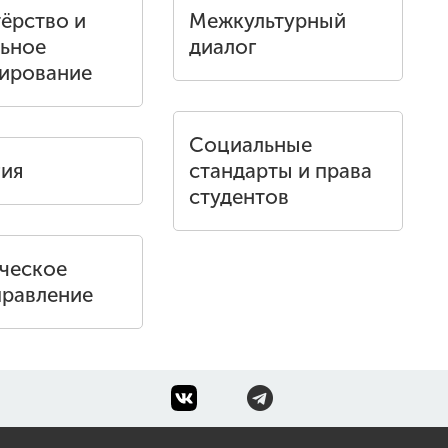
ёрство и
Межкультурный
ьное
диалог
ирование
Социальные
гия
стандарты и права
студентов
ческое
равление