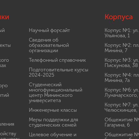
лки
Корпуса
ый
Научный форсайт
Корпус №1: ул.
Ульянова, 1
Сведения об
екты
образовательной
Корпус №2: пл
организации
Минина, 7
кого
Телефонный справочник
Корпус №3: ул.
ках
Пискунова, 38
Подготовительные курсы
2024-2025
Корпус №4: пл
Минина, 7а
Студенческий
юро
многофункциональный
Корпус №6: ул.
ятий
центр Мининского
Луначарского,
университета
Корпус №7: ул.
Инженерные классы
Челюскинцев, 
Меры поддержки для
Общежитие № 1
вления
студенческих семей
Гагарина, 6
ройству
Целевое обучение и
Общежитие № 2
иальному