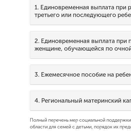
1. Единовременная выплата при р
Международная
третьего или последующего ребе
деятельность
Другие виды
2. Единовременная выплата при 
деятельности
женщине, обучающейся по очно
Студенческая
жизнь
3. Ежемесячное пособие на ребе
Сведения об
образовательной
организации
4. Региональный материнский ка
Приемная
комиссия
Полный перечень мер социальной поддержки
+7 (831) 262-26-20
области для семей с детьми, порядок их пре