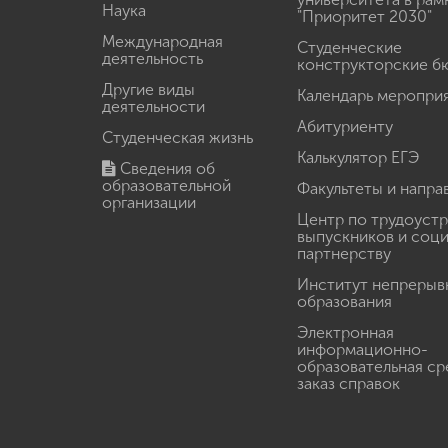
Наука
"Приоритет 2030"
Международная
Студенческие
деятельность
конструкторские б
Другие виды
Календарь меропри
деятельности
Абитуриенту
Студенческая жизнь
Калькулятор ЕГЭ
Сведения об
образовательной
Факультеты и напра
организации
Центр по трудоуст
выпускников и соц
партнерству
Институт непрерыв
образования
Электронная
информационно-
образовательная ср
заказ справок