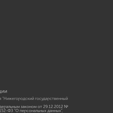
u
ции
я "Нижегородский государственный
еральным законом от 29.12.2012 №
152-ФЗ "О персональных данных"
,