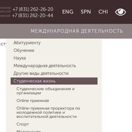
емная
+7 (831) 262-26-20
ENG
SPN
CHI
миссия
+7 (831) 262-20-44
овной
МЕЖДУНАРОДНАЯ ДЕЯТЕЛЬНОСТЬ
Об университете
Абитуриенту
студенч...
Региональные меры поддержк...
Обучение
Наука
Международная деятельность
Другие виды деятельности
Студенческая жизнь
Студенческие объединения и
организации
Online приемная
Online-приемная проректора по
молодежной политике и
воспитательной деятельности
Спорт
Медиацентр