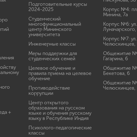
Подготовительные курсы
2024-2025
Корпус №4: пл
Минина, 7а
Студенческий
юро
многофункциональный
Корпус №6: ул.
ятий
центр Мининского
Луначарского,
университета
Корпус №7: ул.
Инженерные классы
Челюскинцев, 
Меры поддержки для
Общежитие № 1
вления
студенческих семей
Гагарина, 6
ройству
Целевое обучение и
Общежитие № 2
иальному
правила приема на целевое
Бекетова, 6
обучение
Общежитие № 3
ного
Противодействие
Челюскинцев, 
коррупции
Центр открытого
образования на русском
еда +
языке и обучения русскому
языку в Республике Индия
Психолого-педагогические
классы