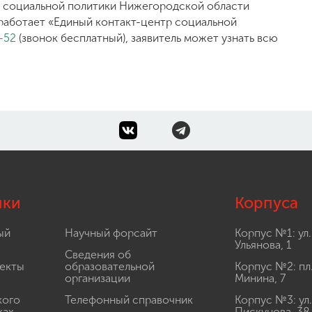
а социальной политики Нижегородской области
е работает «Единый контакт-центр социальной
-52
(звонок бесплатный), заявитель может узнать всю
лки
Корпуса
ый
Научный форсайт
Корпус №1: ул.
Ульянова, 1
Сведения об
екты
образовательной
Корпус №2: пл
организации
Минина, 7
кого
Телефонный справочник
Корпус №3: ул.
ках
Пискунова, 38