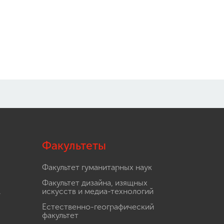
Факультеты
Факультет гуманитарных наук
Факультет дизайна, изящных
.
искусств и медиа-технологий
Естественно-географический
факультет