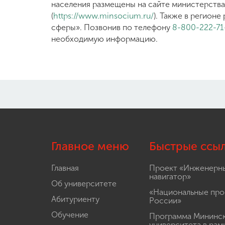
населения размещены на сайте министерств
(
https://www.minsocium.ru/
). Также в регион
сферы». Позвонив по телефону
8-800-222-71
необходимую информацию.
Главное меню
Быстрые ссы
Главная
Проект «Инженерн
навигатор»
Об университете
«Национальные про
Абитуриенту
России»
Обучение
Программа Мининс
университета в рам