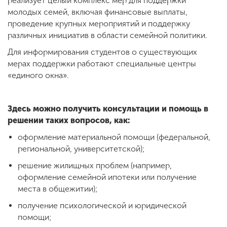
реализует целый комплекс мер для поддержки
Обучение
молодых семей, включая финансовые выплаты,
проведение крупных мероприятий и поддержку
различных инициатив в области семейной политики.
Наука
Для информирования студентов о существующих
мерах поддержки работают специальные центры
Международная
«единого окна».
деятельность
Здесь можно получить консультации и помощь в
Другие виды
решении таких вопросов, как:
деятельности
оформление материальной помощи (федеральной,
региональной, университетской);
Студенческая жизнь
решение жилищных проблем (например,
оформление семейной ипотеки или получение
места в общежитии);
Сведения об
получение психологической и юридической
образовательной
помощи;
организации