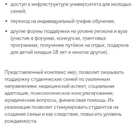
доступ к инфраструктуре университета для молодых
семей;
ENG
SPN
CHI
переход на индивидуальный график обучения;
другие формы поддержки на уровне региона и вуза
(участие в форумах, конкурсах, грантовых
программах, получение путёвок на отдых, подарков
Приемная
для детей младше 18 лет и многое другое).
комиссия
+7 (831) 262-26-20
Представленный комплекс мер, позволит оказывать
поддержку студенческих семей по различным
направлениям: медицинский аспект, социальная
адаптация, психологическое консультирование,
юридические вопросы, финансовая помощь. Их
реализация позволит стимулировать студентов на
создание семьи и как следствие, повысить уровень
рождаемости.