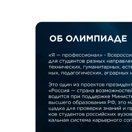
Международная
деятельность
Другие виды
деятельности
Студенческая
жизнь
Сведения об
образовательной
организации
Приемная
комиссия
+7 (831) 262-26-20