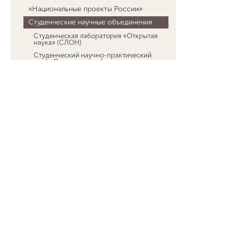
«Национальные проекты России»
Студенческие научные объединения
Студенческая лаборатория «Открытая
наука» (СЛОН)
Студенческий научно-практический
клуб «Пеликановский спецназ»
Вечные русские странники
Артефакт
Изучение и охрана биоразнообразия
Жизнь Памяти
Майндсвоп
Психология. Ожившая классика
Студенческая лаборатория физико-
математического моделирования
Лаборатория биоэкологии и
биоразнообразия
Наука и спорт
Путь дракона
Лаборатория развития научных кадров
Студенческое научное географическое