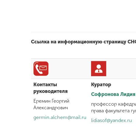
Ссылка на информационную страницу С
Контакты
Куратор
руководителя
Софронова Лидия
Еремин Георгий
профессор кафедры
Александрович
права факультета г
germin.alchem@mail.ru
lidiasof@yandex.ru