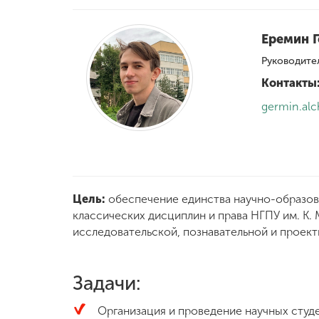
Международная
Еремин 
деятельность
Руководите
Контакты
Другие виды
деятельности
germin.al
Студенческая
жизнь
Цель:
обеспечение единства научно-образов
Сведения об
классических дисциплин и права НГПУ им. К. 
образовательной
организации
исследовательской, познавательной и проект
Задачи:
Приемная
комиссия
+7 (831) 262-26-20
Организация и проведение научных студ