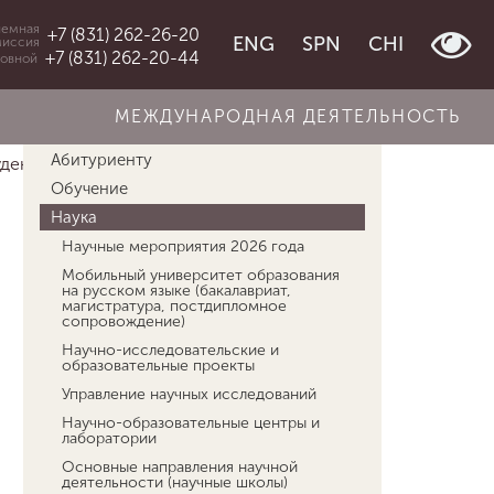
емная
+7 (831) 262-26-20
ENG
SPN
CHI
миссия
+7 (831) 262-20-44
овной
МЕЖДУНАРОДНАЯ ДЕЯТЕЛЬНОСТЬ
Об университете
Абитуриенту
денческие научные объед...
Жизнь Памяти
Обучение
Наука
Научные мероприятия 2026 года
Мобильный университет образования
на русском языке (бакалавриат,
магистратура, постдипломное
сопровождение)
Научно-исследовательские и
образовательные проекты
Управление научных исследований
Научно-образовательные центры и
лаборатории
Основные направления научной
деятельности (научные школы)