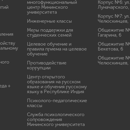
многофункциональный
Корпус №6: ул.
ятий
центр Мининского
Луначарского,
университета
Корпус №7: ул.
Инженерные классы
Челюскинцев, 
Меры поддержки для
Общежитие № 1
вления
студенческих семей
Гагарина, 6
ройству
Целевое обучение и
Общежитие № 2
иальному
правила приема на целевое
Бекетова, 6
обучение
Общежитие № 3
ного
Противодействие
Челюскинцев, 
коррупции
Центр открытого
образования на русском
еда +
языке и обучения русскому
языку в Республике Индия
Психолого-педагогические
классы
Служба психологического
сопровождения
Мининского университета