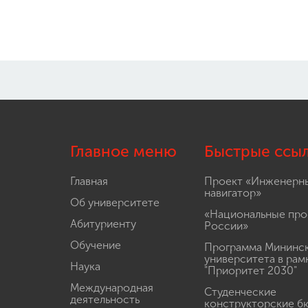
Главное меню
Быстрые ссы
Главная
Проект «Инженерн
навигатор»
Об университете
«Национальные про
Абитуриенту
России»
Обучение
Программа Мининс
университета в рам
Наука
"Приоритет 2030"
Международная
Студенческие
деятельность
конструкторские б