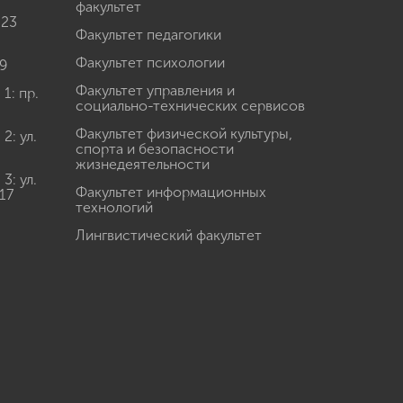
перспективы»
факультет
 23
Конкурс НИР студенческих научных
Факультет педагогики
объединений
Факультет психологии
Гранты для преподавателей от «Альфа-
9
банка»
Факультет управления и
: пр.
Международная деятельность
социально-технических сервисов
Другие виды деятельности
Факультет физической культуры,
: ул.
Студенческая жизнь
спорта и безопасности
жизнедеятельности
Сведения об образовательной
: ул.
организации
Факультет информационных
17
технологий
Лингвистический факультет