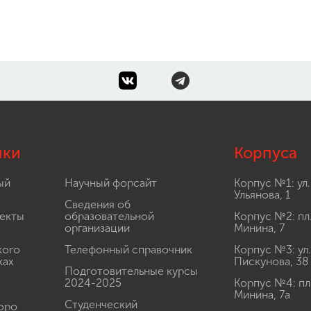
лки
Корпуса
ый
Научный форсайт
Корпус №1: ул.
Ульянова, 1
Сведения об
екты
образовательной
Корпус №2: пл
организации
Минина, 7
кого
Телефонный справочник
Корпус №3: ул.
ках
Пискунова, 38
Подготовительные курсы
2024-2025
Корпус №4: пл
Минина, 7а
Студенческий
юро