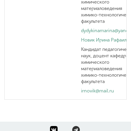
химического
материаловедения
химико-технологичес
факультета
dydykinamarina@yande
Новик Ирина Рафаило
Кандидат педагогичес
наук, доцент кафедры
химического
материаловедения
химико-технологичес
факультета
irnovik@mail.ru