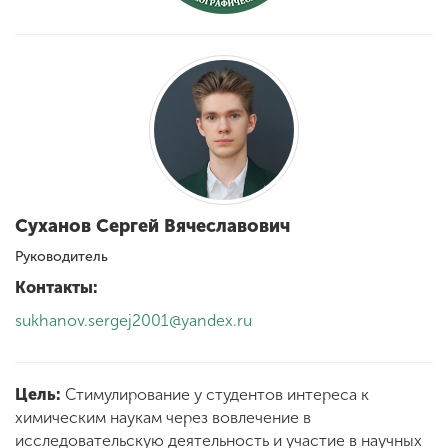
Обучение
Наука
Международная
деятельность
Суханов Сергей Вячеславович
Другие виды
деятельности
Руководитель
Контакты:
sukhanov.sergej2001@yandex.ru
Студенческая жизнь
Сведения об
Цель:
Стимулирование у студентов интереса к
образовательной
химическим наукам через вовлечение в
организации
исследовательскую деятельность и участие в научных