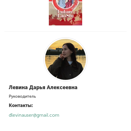
Обучение
Наука
Международная
деятельность
Другие виды
деятельности
Левина Дарья Алексеевна
Студенческая жизнь
Руководитель
Контакты:
Сведения об
dlevinauser@gmail.com
образовательной
организации