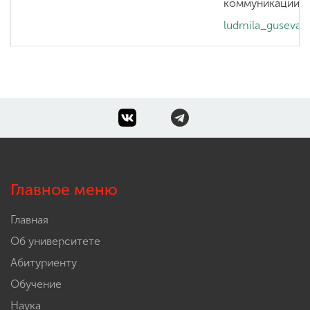
коммуникации л
ludmila_guseva
Главное меню
Главная
Об университете
Абитуриенту
Обучение
Наука