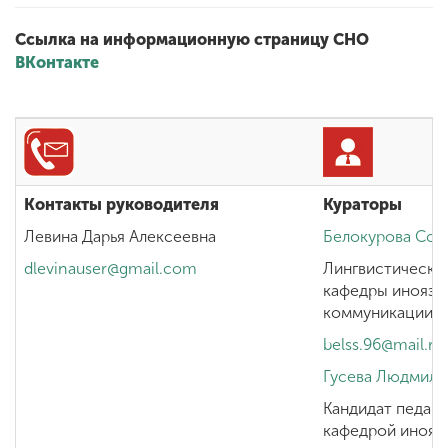
Ссылка на информационную страницу СНО
ВКонтакте
Контакты руководителя
Кураторы
Левина Дарья Алексеевна
Белокурова Соф
dlevinauser@gmail.com
Лингвистический
кафедры иноязы
коммуникации
belss.96@mail.ru
Гусева Людмила
Кандидат педаго
кафедрой инояз