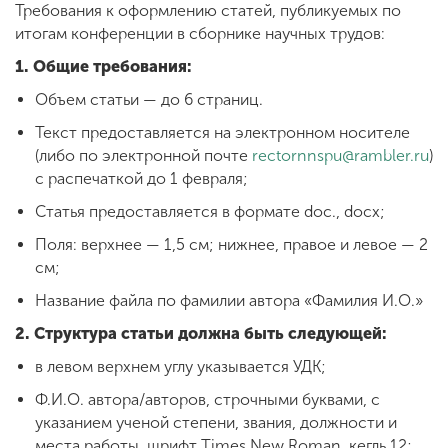
Обучение
Требования к оформлению статей, публикуемых по
итогам конференции в сборнике научных трудов:
1. Общие требования:
Наука
Объем статьи — до 6 страниц.
Текст предоставляется на электронном носителе
Международная
(либо по электронной почте
rectornnspu@rambler.ru
)
деятельность
с распечаткой до 1 февраля;
Статья предоставляется в формате doc., docx;
Другие виды
Поля: верхнее — 1,5 см; нижнее, правое и левое — 2
деятельности
см;
Название файла по фамилии автора «Фамилия И.О.»
Студенческая жизнь
2. Структура статьи должна быть следующей:
в левом верхнем углу указывается УДК;
Сведения об
Ф.И.О. автора/авторов, строчными буквами, с
образовательной
указанием ученой степени, звания, должности и
организации
места работы, шрифт Times New Roman, кегль 12;