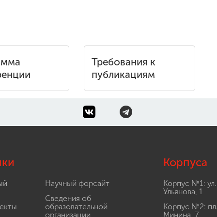
амма
Требования к
ренции
публикациям
лки
Корпуса
ый
Научный форсайт
Корпус №1: ул.
Ульянова, 1
Сведения об
екты
образовательной
Корпус №2: пл
организации
Минина, 7