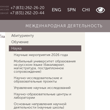
емная
+7 (831) 262-26-20
ENG
SPN
CHI
миссия
+7 (831) 262-20-44
овной
МЕЖДУНАРОДНАЯ ДЕЯТЕЛЬНОСТЬ
Об университете
Абитуриенту
Главная
Наука
Рождественские чтения
Обучение
Наука
Научные мероприятия 2026 года
Мобильный университет образования
на русском языке (бакалавриат,
магистратура, постдипломное
сопровождение)
Научно-исследовательские и
образовательные проекты
Управление научных исследований
Научно-образовательные центры и
лаборатории
Основные направления научной
деятельности (научные школы)