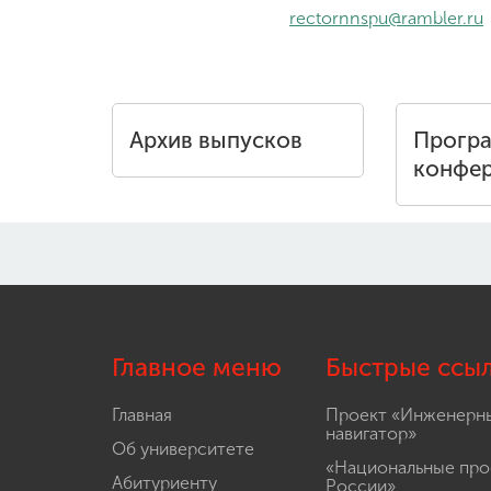
rectornnspu@rambler.ru
Архив выпусков
Прогр
конфе
Главное меню
Быстрые ссы
Главная
Проект «Инженерн
навигатор»
Об университете
«Национальные про
Абитуриенту
России»