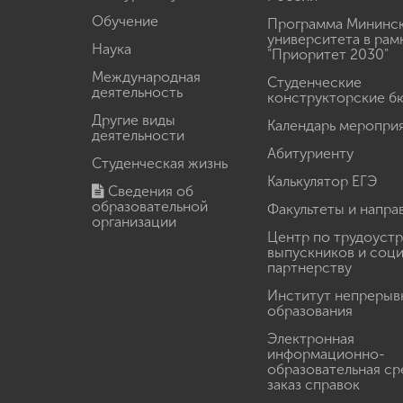
Обучение
Программа Мининс
университета в рам
Наука
"Приоритет 2030"
Международная
Студенческие
деятельность
конструкторские б
Другие виды
Календарь меропри
деятельности
Абитуриенту
Студенческая жизнь
Калькулятор ЕГЭ
Сведения об
образовательной
Факультеты и напра
организации
Центр по трудоуст
выпускников и соц
партнерству
Институт непрерыв
образования
Электронная
информационно-
образовательная ср
заказ справок