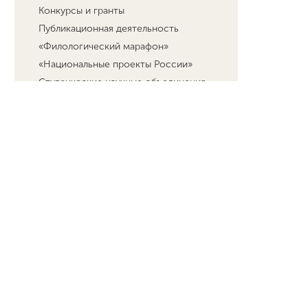
Конкурсы и гранты
Публикационная деятельность
«Филологический марафон»
«Национальные проекты России»
Студенческие научные объединения
Отдел наукометрического анализа и
поддержки публикационной
активности
Центр аспирантуры и сопровождения
деятельности диссертационных
советов
Научный форсайт
Диссертационные советы
Научно-популярный проект “Курс на
науку!”
Нижегородский научный центр
Российской академии образования
Центр открытого образования на
русском языке и обучения русскому
языку в Республике Индия
«Я - профессионал»