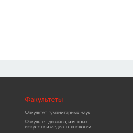
Проект «Маяк научных открытий»
Навигатор профессионального
самоопределения в инженерно-
технологической сфере
Модель подготовки педагогов по
использованию искусственного
интеллекта в системе общего
образования Приднестровской
Молдавской Республики
Международная научно-практическая
конференция «Образование в
цифровую эпоху: опыт, проблемы и
перспективы»
Конкурс НИР студенческих научных
объединений
Гранты для преподавателей от «Альфа-
банка»
Международная деятельность
Факультеты
Другие виды деятельности
Факультет гуманитарных наук
Студенческая жизнь
Сведения об образовательной
Факультет дизайна, изящных
организации
.
искусств и медиа-технологий