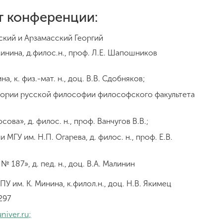
т конференции:
кий и Арзамасский Георгий
инина, д.филос.н., проф. Л.Е. Шапошников
а, к. физ.-мат. н., доц. В.В. Сдобняков;
ории русской философии философского факультета
ова», д. филос. н., проф. Ванчугов В.В.;
МГУ им. Н.П. Огарева, д. филос. н., проф. Е.В.
187», д. пед. н., доц. В.А. Малинин
У им. К. Минина, к.филол.н., доц. Н.В. Якимец
297
niver.ru
;