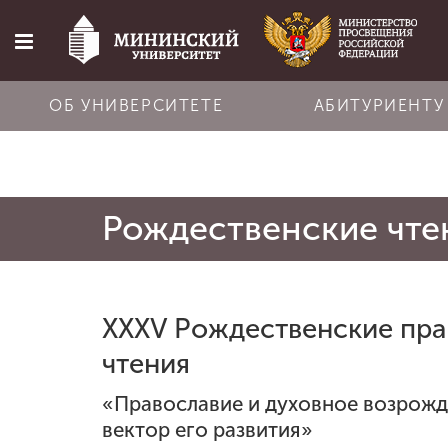
ОБ УНИВЕРСИТЕТЕ
АБИТУРИЕНТУ
Главная
Рождественские чте
Об университете
Абитуриенту
XXXV Рождественские пр
Обучение
чтения
«
Православие и духовное возрож
Наука
вектор его развития»