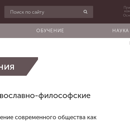
При
ко
Осн
ОБУЧЕНИЕ
НАУКА
ния
авославно-философские
дение современного общества
как