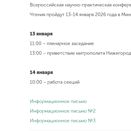
Всероссийская научно-практическая конфер
Международная
Чтения пройдут 13-14 января 2026 года в Ми
деятельность
13 января
Другие виды
деятельности
11:00 – пленарное заседание
13:00 – приветствие митрополита Нижегород
Студенческая
жизнь
14 января
10:00 – работа секций
Сведения об
образовательной
организации
Информационное письмо
Информационное письмо №2
Приемная
комиссия
Информационное письмо №3
+7 (831) 262-26-20