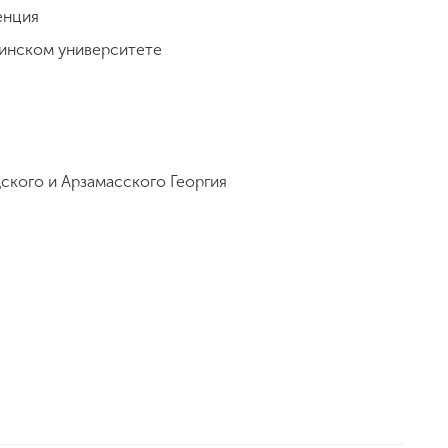
енция
нинском университете
ского и Арзамасского Георгия