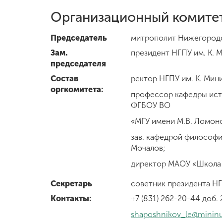
Организационный комите
Председатель
митрополит Нижегородс
Зам.
президент НГПУ им. К. М
председателя
Состав
ректор НГПУ им. К. Минин
оргкомитета:
профессор кафедры ист
ФГБОУ ВО
«МГУ имени М.В. Ломонос
зав. кафедрой философии 
Мочалов;
директор МАОУ «Школа № 
Секретарь
советник президента НГП
Контакты:
+7 (831) 262-20-44 доб. 
shaposhnikov_le@mininu