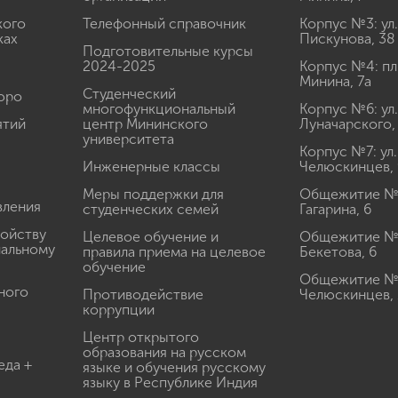
кого
Телефонный справочник
Корпус №3: ул.
ках
Пискунова, 38
Подготовительные курсы
2024-2025
Корпус №4: пл
Минина, 7а
Студенческий
юро
многофункциональный
Корпус №6: ул.
ятий
центр Мининского
Луначарского,
университета
Корпус №7: ул.
Инженерные классы
Челюскинцев, 
Меры поддержки для
Общежитие № 1
вления
студенческих семей
Гагарина, 6
ройству
Целевое обучение и
Общежитие № 2
иальному
правила приема на целевое
Бекетова, 6
обучение
Общежитие № 3
ного
Противодействие
Челюскинцев, 
коррупции
Центр открытого
образования на русском
еда +
языке и обучения русскому
языку в Республике Индия