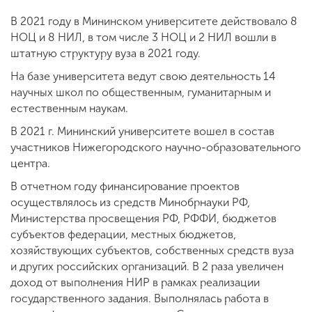
Обучение
В 2021 году в Мининском университете действовало 8
НОЦ и 8 НИЛ, в том числе 3 НОЦ и 2 НИЛ вошли в
Наука
штатную структуру вуза в 2021 году.
На базе университета ведут свою деятельность 14
научных школ по общественным, гуманитарным и
Международная
естественным наукам.
деятельность
В 2021 г. Мининский университете вошел в состав
участников Нижегородского научно-образовательного
Другие виды
центра.
деятельности
В отчетном году финансирование проектов
осуществлялось из средств Минобрнауки РФ,
Министерства просвещения РФ, РФФИ, бюджетов
Студенческая жизнь
субъектов федерации, местных бюджетов,
хозяйствующих субъектов, собственных средств вуза
и других российских организаций. В 2 раза увеличен
Сведения об
доход от выполнения НИР в рамках реализации
образовательной
государственного задания. Выполнялась работа в
организации