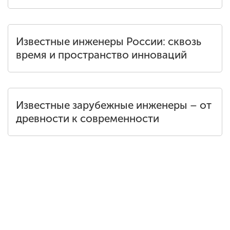
Обучение
Наука
Известные инженеры России: сквозь
время и пространство инноваций
Международная
деятельность
Известные зарубежные инженеры – от
древности к современности
Другие виды
деятельности
Студенческая жизнь
Сведения об
образовательной
организации