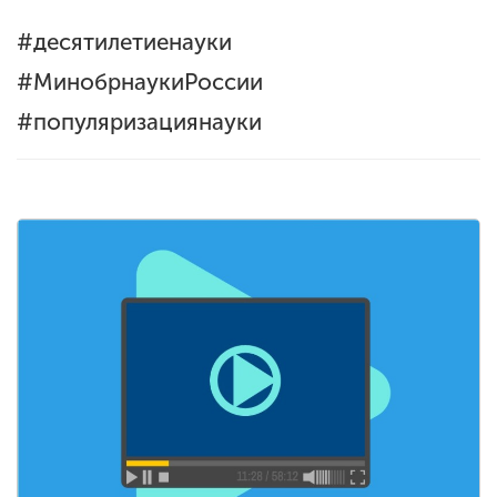
#десятилетиенауки
#МинобрнаукиРоссии
#популяризациянауки