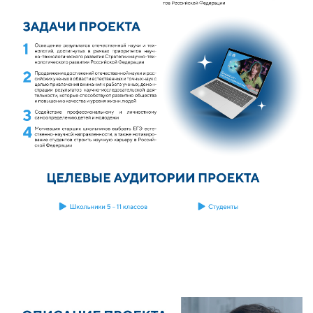
ENG
SPN
CHI
Приемная
комиссия
+7 (831) 262-26-20