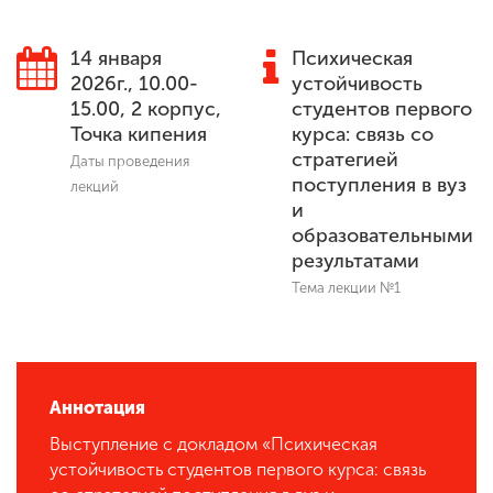
14 января
Психическая
ENG
SPN
CHI
2026г., 10.00-
устойчивость
15.00, 2 корпус,
студентов первого
Точка кипения
курса: связь со
стратегией
Даты проведения
Приемная
поступления в вуз
лекций
комиссия
и
+7 (831) 262-26-20
образовательными
результатами
Тема лекции №1
Аннотация
Выступление с докладом «Психическая
устойчивость студентов первого курса: связь