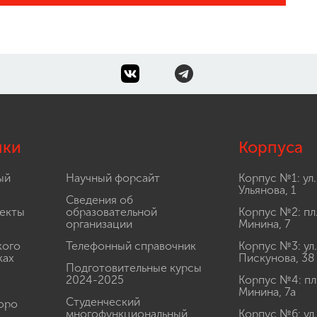
лки
Корпуса
ый
Научный форсайт
Корпус №1: ул.
Ульянова, 1
Сведения об
екты
образовательной
Корпус №2: пл
организации
Минина, 7
кого
Телефонный справочник
Корпус №3: ул.
ках
Пискунова, 38
Подготовительные курсы
2024-2025
Корпус №4: пл
Минина, 7а
Студенческий
юро
многофункциональный
Корпус №6: ул.