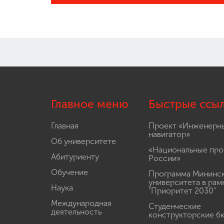
Главное меню
Быстрые ссы
Главная
Проект «Инженерн
навигатор»
Об университете
«Национальные про
Абитуриенту
России»
Обучение
Программа Мининс
университета в рам
Наука
"Приоритет 2030"
Международная
Студенческие
деятельность
конструкторские б