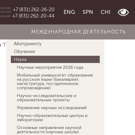
емная
+7 (831) 262-26-20
ENG
SPN
CHI
миссия
+7 (831) 262-20-44
овной
МЕЖДУНАРОДНАЯ ДЕЯТЕЛЬНОСТЬ
Об университете
Абитуриенту
 "Приглашен...
Светлов Роман Викторович
Обучение
Наука
Научные мероприятия 2026 года
Мобильный университет образования
на русском языке (бакалавриат,
магистратура, постдипломное
сопровождение)
Научно-исследовательские и
образовательные проекты
Управление научных исследований
Научно-образовательные центры и
лаборатории
Основные направления научной
деятельности (научные школы)