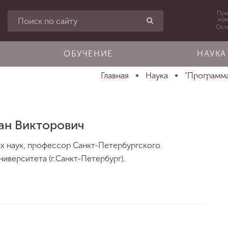
При
ко
Осн
ОБУЧЕНИЕ
НАУКА
Главная
Наука
"Программа
ан Викторович
х наук, профессор Санкт-Петербургского
иверситета (г.Санкт-Петербург).