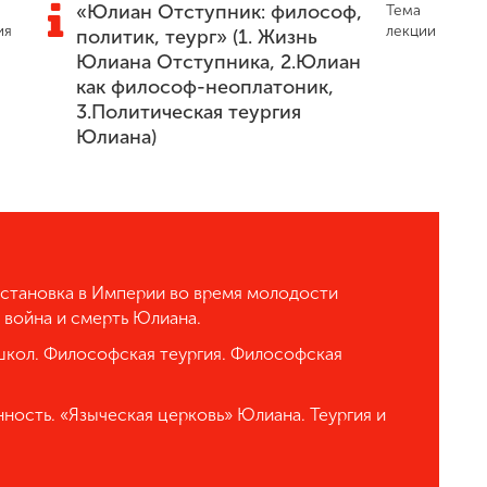
«Юлиан Отступник: философ,
Тема
ия
лекции
политик, теург» (1. Жизнь
Юлиана Отступника, 2.Юлиан
как философ-неоплатоник,
3.Политическая теургия
Юлиана)
обстановка в Империи во время молодости
 война и смерть Юлиана.
кол. Философская теургия. Философская
ность. «Языческая церковь» Юлиана. Теургия и