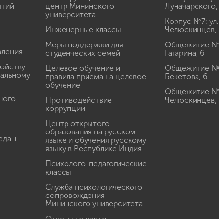
ятий
центр Мининского
Луначарского,
университета
Корпус №7: ул.
Инженерные классы
Челюскинцев, 
Меры поддержки для
Общежитие № 1
вления
студенческих семей
Гагарина, 6
ройству
Целевое обучение и
Общежитие № 2
иальному
правила приема на целевое
Бекетова, 6
обучение
Общежитие № 3
ного
Противодействие
Челюскинцев, 
коррупции
Центр открытого
образования на русском
еда +
языке и обучения русскому
языку в Республике Индия
Психолого-педагогические
классы
Служба психологического
сопровождения
Мининского университета
Ответы на часто