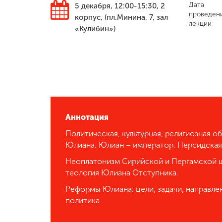
Дата
5 декабря, 12:00-15:30, 2
проведен
корпус, (пл.Минина, 7, зал
Международная
лекции
деятельность
«Кулибин»)
Другие виды
деятельности
Студенческая
жизнь
Аннотация
Политическая, культурная, религиозная 
Сведения об
Юлиана. Юлиан – император. Персидская
образовательной
организации
Неоплатонизм Сирийской и Пергамской ш
теология Юлиана Отступника.
Реформы Юлиана: цели, задачи, направлен
Приемная
политика
комиссия
+7 (831) 262-26-20