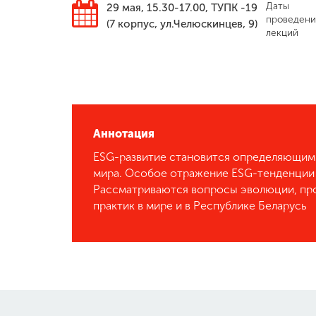
Даты
29 мая, 15.30-17.00, ТУПК -19
проведени
(7 корпус, ул.Челюскинцев, 9)
лекций
Аннотация
ESG-развитие становится определяющим
мира. Особое отражение ESG-тенденции 
Рассматриваются вопросы эволюции, пр
практик в мире и в Республике Беларусь