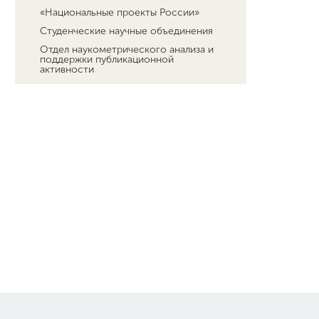
«Национальные проекты России»
Студенческие научные объединения
Отдел наукометрического анализа и
поддержки публикационной
активности
Центр аспирантуры и сопровождения
деятельности диссертационных
советов
Научный форсайт
Диссертационные советы
Научно-популярный проект “Курс на
науку!”
Нижегородский научный центр
Российской академии образования
Центр открытого образования на
русском языке и обучения русскому
языку в Республике Индия
«Я - профессионал»
Проект «Маяк научных открытий»
Навигатор профессионального
самоопределения в инженерно-
технологической сфере