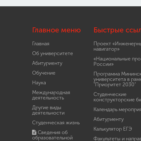
Главное меню
Быстрые ссы
Главная
Проект «Инженерн
навигатор»
Об университете
«Национальные про
Абитуриенту
России»
Обучение
Программа Мининс
университета в рам
Наука
"Приоритет 2030"
Международная
Студенческие
деятельность
конструкторские б
Другие виды
Календарь меропри
деятельности
Абитуриенту
Студенческая жизнь
Калькулятор ЕГЭ
Сведения об
образовательной
Факультеты и напра