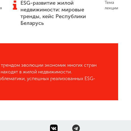
ESG-развитие жилой
Тема
я
лекции
недвижимости: мировые
тренды, кейс Республики
Беларусь
 трендом эволюции экономик многих стран
находят в жилой недвижимости.
облематики, успешных реализованных ESG-