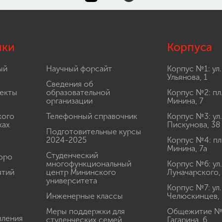
лки
Корпуса
ый
Научный форсайт
Корпус №1: ул.
Ульянова, 1
Сведения об
екты
образовательной
Корпус №2: пл
организации
Минина, 7
кого
Телефонный справочник
Корпус №3: ул.
ках
Пискунова, 38
Подготовительные курсы
2024-2025
Корпус №4: пл
Минина, 7а
Студенческий
юро
многофункциональный
Корпус №6: ул.
ятий
центр Мининского
Луначарского,
университета
Корпус №7: ул.
Инженерные классы
Челюскинцев, 
Меры поддержки для
Общежитие № 1
вления
студенческих семей
Гагарина, 6