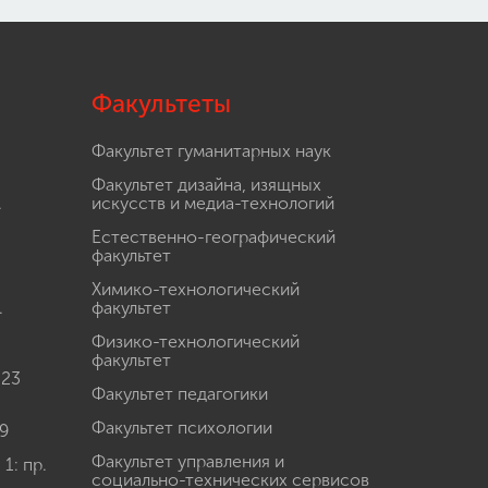
Модель подготовки педагогов по
использованию искусственного
интеллекта в системе общего
образования Приднестровской
Молдавской Республики
Факультеты
Международная научно-практическая
конференция «Образование в
цифровую эпоху: опыт, проблемы и
Факультет гуманитарных наук
перспективы»
Факультет дизайна, изящных
Конкурс НИР студенческих научных
.
объединений
искусств и медиа-технологий
Гранты для преподавателей от «Альфа-
Естественно-географический
банка»
факультет
Международная деятельность
Химико-технологический
Другие виды деятельности
.
факультет
Студенческая жизнь
Физико-технологический
Сведения об образовательной
факультет
организации
 23
Факультет педагогики
Факультет психологии
9
Факультет управления и
: пр.
социально-технических сервисов