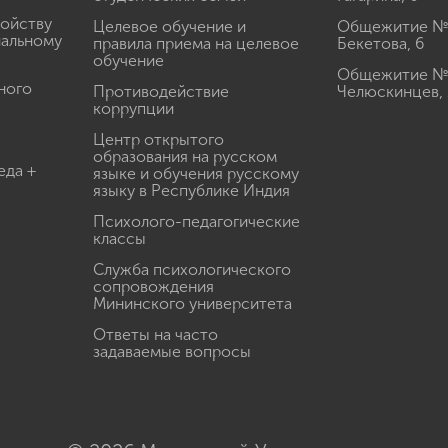
ройству
Целевое обучение и
Общежитие № 2
иальному
правила приема на целевое
Бекетова, 6
обучение
Общежитие № 3
ного
Противодействие
Челюскинцев, 
коррупции
Центр открытого
образования на русском
еда +
языке и обучения русскому
языку в Республике Индия
Психолого-педагогические
классы
Служба психологического
сопровождения
Мининского университета
Ответы на часто
задаваемые вопросы