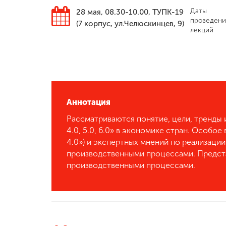
Даты
28 мая, 08.30-10.00, ТУПК-19
Международная
проведени
(7 корпус, ул.Челюскинцев, 9)
деятельность
лекций
Другие виды
деятельности
Аннотация
Студенческая
жизнь
Рассматриваются понятие, цели, тренды 
4.0, 5.0, 6.0» в экономике стран. Особое 
4.0») и экспертных мнений по реализации «
Сведения об
образовательной
производственными процессами. Предста
организации
производственными процессами.
Приемная
комиссия
+7 (831) 262-26-20