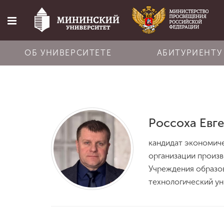
ОБ УНИВЕРСИТЕТЕ
АБИТУРИЕНТУ
Главная
Об университете
Россоха Евг
кандидат экономиче
Абитуриенту
организации произ
Учреждения образо
Обучение
технологический уни
Наука