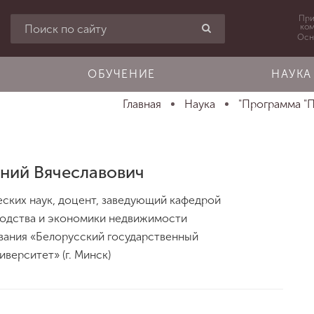
При
ко
Осн
ОБУЧЕНИЕ
НАУКА
Главная
Наука
"Программа "П
ений Вячеславович
ских наук, доцент, заведующий кафедрой
водства и экономики недвижимости
вания «Белорусский государственный
верситет» (г. Минск)