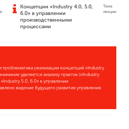
Концепции «Industry 4.0, 5.0,
Тема
я
лекции
6.0» в управлении
производственными
процессами
и проблематика реализации концепций «Industry
внимание уделяется анализу практик («Industry
Industry 5.0, 6.0» в управлении
влено видение будущего развития управления