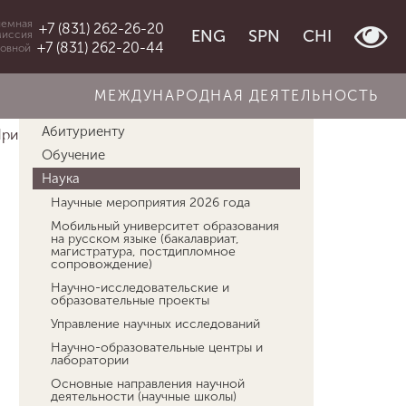
емная
+7 (831) 262-26-20
ENG
SPN
CHI
миссия
+7 (831) 262-20-44
овной
МЕЖДУНАРОДНАЯ ДЕЯТЕЛЬНОСТЬ
Об университете
Абитуриенту
риглашен...
Россоха Евгений Вячеславов...
Обучение
Наука
Научные мероприятия 2026 года
Мобильный университет образования
на русском языке (бакалавриат,
магистратура, постдипломное
сопровождение)
Научно-исследовательские и
образовательные проекты
Управление научных исследований
Научно-образовательные центры и
лаборатории
Основные направления научной
деятельности (научные школы)