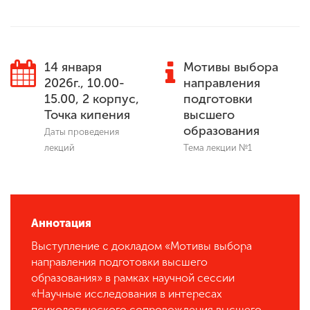
ENG
SPN
CHI
14 января
Мотивы выбора
2026г., 10.00-
направления
15.00, 2 корпус,
подготовки
Точка кипения
Приемная
высшего
комиссия
образования
Даты проведения
+7 (831) 262-26-20
лекций
Тема лекции №1
Аннотация
Выступление с докладом «Мотивы выбора
направления подготовки высшего
образования» в рамках научной сессии
«Научные исследования в интересах
психологического сопровождения высшего