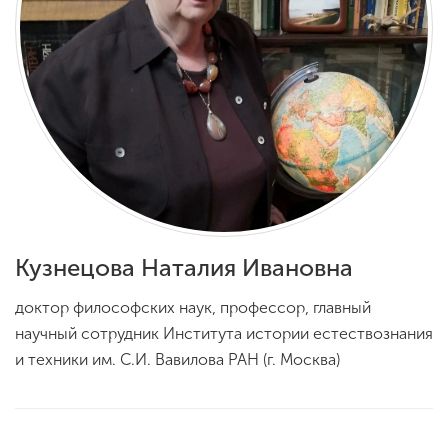
Обучение
Наука
Международная
деятельность
Другие виды
деятельности
Кузнецова Наталия Ивановна
доктор философских наук, профессор, главный
Студенческая жизнь
научный сотрудник Института истории естествознания
и техники им. С.И. Вавилова РАН (г. Москва)
Сведения об
образовательной
организации