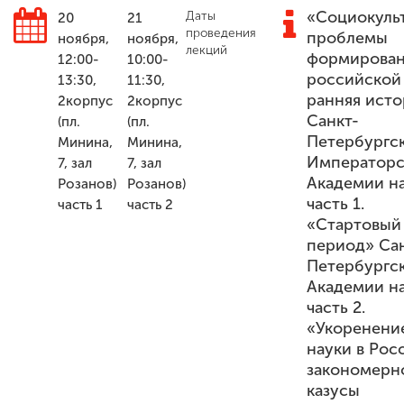
«Социокуль
Даты
20
21
проведения
проблемы
ноября,
ноября,
лекций
формирова
ENG
SPN
CHI
12:00-
10:00-
российской 
13:30,
11:30,
ранняя исто
2корпус
2корпус
Санкт-
(пл.
(пл.
Петербургс
Минина,
Минина,
Приемная
Императорс
7, зал
7, зал
комиссия
+7 (831) 262-26-20
Академии на
Розанов)
Розанов)
часть 1.
часть 1
часть 2
«Стартовый
период» Са
Петербургс
Академии на
часть 2.
«Укоренени
науки в Рос
закономерн
казусы