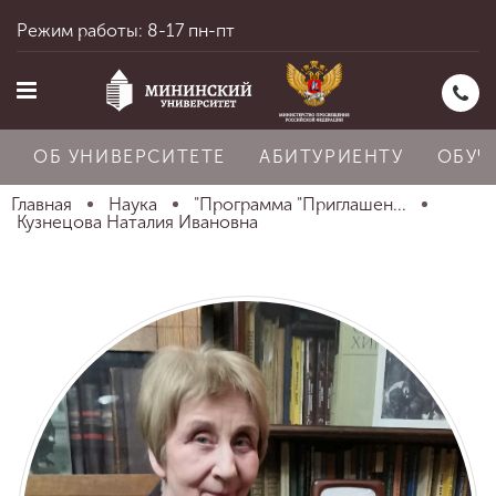
Режим работы: 8-17 пн-пт
ОБ УНИВЕРСИТЕТЕ
АБИТУРИЕНТУ
ОБУЧ
Главная
Наука
"Программа "Приглашен...
Кузнецова Наталия Ивановна
Главная
Об университете
Абитуриенту