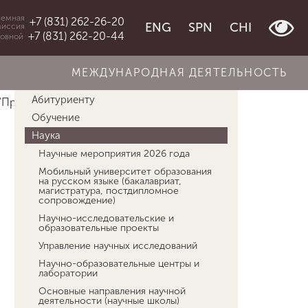
емная
+7 (831) 262-26-20
ENG
SPN
CHI
миссия
+7 (831) 262-20-44
овной
МЕЖДУНАРОДНАЯ ДЕЯТЕЛЬНОСТЬ
Об университете
Абитуриенту
"Приглашен...
Гыязов Айдарбек Токторович
Обучение
Наука
Научные мероприятия 2026 года
Мобильный университет образования
на русском языке (бакалавриат,
магистратура, постдипломное
сопровождение)
Научно-исследовательские и
образовательные проекты
Управление научных исследований
Научно-образовательные центры и
лаборатории
Основные направления научной
деятельности (научные школы)