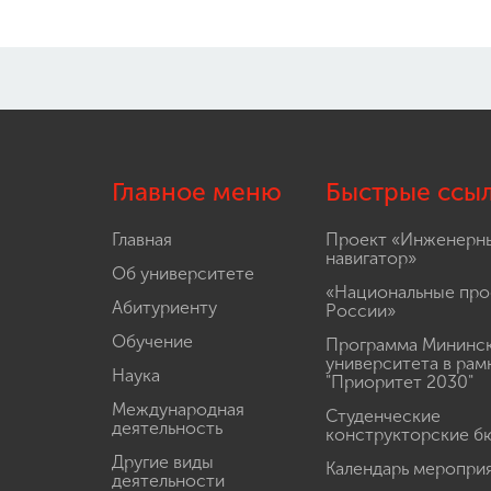
Главное меню
Быстрые ссы
Главная
Проект «Инженерн
навигатор»
Об университете
«Национальные про
Абитуриенту
России»
Обучение
Программа Мининс
университета в рам
Наука
"Приоритет 2030"
Международная
Студенческие
деятельность
конструкторские б
Другие виды
Календарь меропри
деятельности