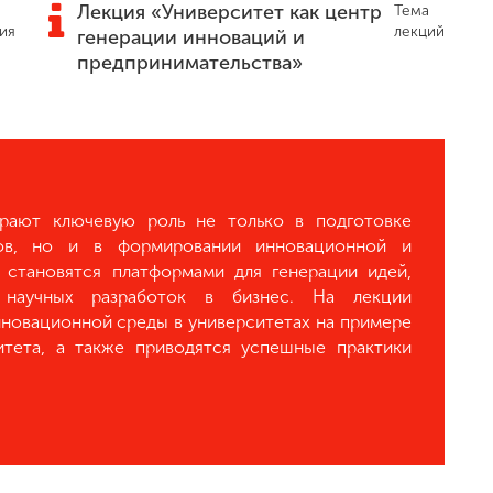
Лекция «Университет как центр
Тема
ия
лекций
генерации инноваций и
предпринимательства»
рают ключевую роль не только в подготовке
тов, но и в формировании инновационной и
 становятся платформами для генерации идей,
 научных разработок в бизнес. На лекции
новационной среды в университетах на примере
итета, а также приводятся успешные практики