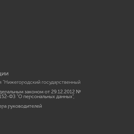
u
ции
я "Нижегородский государственный
еральным законом от 29.12.2012 №
152-ФЗ "О персональных данных"
,
ера руководителей