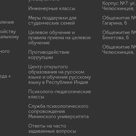
Корпус №7: ул.
Инженерные классы
Челюскинцев, 
Меры поддержки для
Общежитие № 1
вления
студенческих семей
Гагарина, 6
ройству
Целевое обучение и
Общежитие № 2
иальному
правила приема на целевое
Бекетова, 6
обучение
Общежитие № 3
ного
Противодействие
Челюскинцев, 
коррупции
Центр открытого
образования на русском
еда +
языке и обучения русскому
языку в Республике Индия
Психолого-педагогические
классы
Служба психологического
сопровождения
Мининского университета
Ответы на часто
задаваемые вопросы