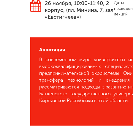
26 ноября, 10:00-11:40, 2
Даты
проведен
корпус, (пл. Минина, 7, зал
Международная
лекций
деятельность
«Евстигнеев»)
Другие виды
деятельности
Аннотация
В современном мире университеты иг
Студенческая
жизнь
высококвалифицированных специалис
предпринимательской экосистемы. Они
трансфера технологий и внедрения
Сведения об
рассматриваются подходы к развитию ин
образовательной
Баткенского государственного универс
организации
Кыргызской Республики в этой области.
Приемная
комиссия
+7 (831) 262-26-20