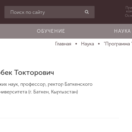
При
ко
Осн
ОБУЧЕНИЕ
НАУКА
Главная
Наука
"Программа 
рбек Токторович
их наук, профессор, ректор Баткенского
иверситета (г. Баткен, Кыргызстан)