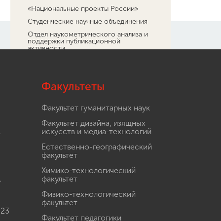
«Национальные проекты России»
Студенческие научные объединения
Отдел наукометрического анализа и
поддержки публикационной
активности
Центр аспирантуры и сопровождения
деятельности диссертационных
советов
Факультеты
Научный форсайт
Диссертационные советы
Факультет гуманитарных наук
Научно-популярный проект “Курс на
науку!”
Факультет дизайна, изящных
.
искусств и медиа-технологий
Нижегородский научный центр
Российской академии образования
Естественно-географический
Центр открытого образования на
факультет
русском языке и обучения русскому
языку в Республике Индия
Химико-технологический
.
факультет
«Я - профессионал»
Проект «Маяк научных открытий»
Физико-технологический
факультет
Навигатор профессионального
 23
самоопределения в инженерно-
Факультет педагогики
технологической сфере