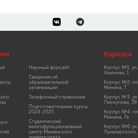
лки
Корпуса
ый
Научный форсайт
Корпус №1: ул.
Ульянова, 1
Сведения об
екты
образовательной
Корпус №2: пл
организации
Минина, 7
кого
Телефонный справочник
Корпус №3: ул.
ках
Пискунова, 38
Подготовительные курсы
2024-2025
Корпус №4: пл
Минина, 7а
Студенческий
юро
многофункциональный
Корпус №6: ул.
ятий
центр Мининского
Луначарского,
университета