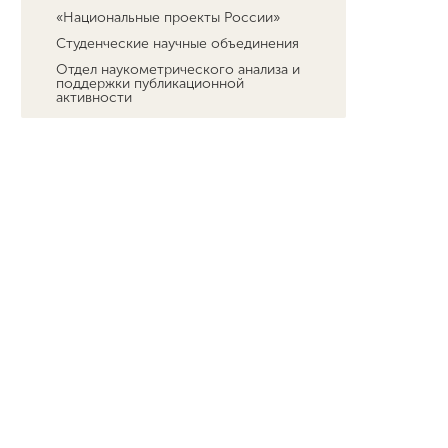
«Национальные проекты России»
Студенческие научные объединения
Отдел наукометрического анализа и
поддержки публикационной
активности
Центр аспирантуры и сопровождения
деятельности диссертационных
советов
Научный форсайт
Диссертационные советы
Научно-популярный проект “Курс на
науку!”
Нижегородский научный центр
Российской академии образования
Центр открытого образования на
русском языке и обучения русскому
языку в Республике Индия
«Я - профессионал»
Проект «Маяк научных открытий»
Навигатор профессионального
самоопределения в инженерно-
технологической сфере