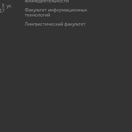
жизнедеятельности
: ул.
Факультет информационных
17
технологий
Лингвистический факультет
u