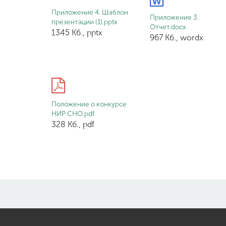
Приложение 4. Шаблон
Приложение 3.
презентации (1).pptx
Отчет.docx
1345 Кб., pptx
967 Кб., wordx
Положение о конкурсе
НИР СНО.pdf
328 Кб., pdf