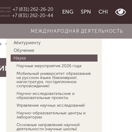
емная
+7 (831) 262-26-20
ENG
SPN
CHI
миссия
+7 (831) 262-20-44
овной
МЕЖДУНАРОДНАЯ ДЕЯТЕЛЬНОСТЬ
Об университете
Абитуриенту
ая
Наука
Конкурс НИР студенческих н...
Обучение
Наука
ий
Научные мероприятия 2026 года
Мобильный университет образования
на русском языке (бакалавриат,
магистратура, постдипломное
сопровождение)
Научно-исследовательские и
образовательные проекты
Управление научных исследований
Научно-образовательные центры и
лаборатории
Основные направления научной
деятельности (научные школы)