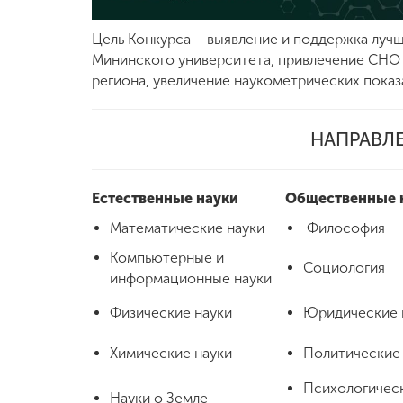
Международная
Цель Конкурса – выявление и поддержка луч
деятельность
Мининского университета, привлечение СНО
региона, увеличение наукометрических пока
Другие виды
деятельности
НАПРАВЛ
Студенческая
Естественные науки
Общественные 
жизнь
Математические науки
Философия
Компьютерные и
Сведения об
Социология
образовательной
информационные науки
организации
Физические науки
Юридические 
Химические науки
Политические
Приемная
комиссия
+7 (831) 262-26-20
Психологичес
Науки о Земле