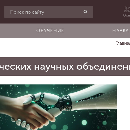
При
ко
Осн
ОБУЧЕНИЕ
НАУКА
Главн
ческих научных объединен