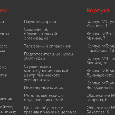
лки
Корпуса
ый
Научный форсайт
Корпус №1: ул.
Ульянова, 1
Сведения об
екты
образовательной
Корпус №2: пл
организации
Минина, 7
кого
Телефонный справочник
Корпус №3: ул.
ках
Пискунова, 38
Подготовительные курсы
2024-2025
Корпус №4: пл
Минина, 7а
Студенческий
юро
многофункциональный
Корпус №6: ул.
ятий
центр Мининского
Луначарского,
университета
Корпус №7: ул.
Инженерные классы
Челюскинцев, 
Меры поддержки для
Общежитие № 1
вления
студенческих семей
Гагарина, 6
ройству
Целевое обучение и
Общежитие № 2
иальному
правила приема на целевое
Бекетова, 6