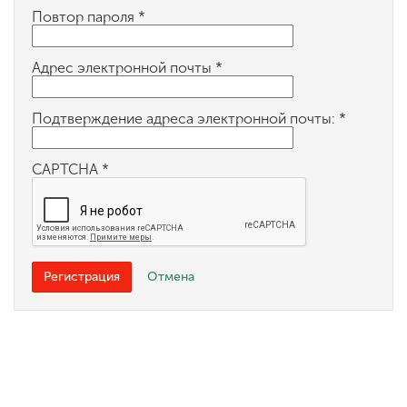
Обучение
Повтор пароля
*
Наука
Адрес электронной почты
*
Подтверждение адреса электронной почты:
*
Международная
деятельность
CAPTCHA
*
Другие виды
деятельности
Регистрация
Отмена
Студенческая жизнь
Сведения об
образовательной
организации