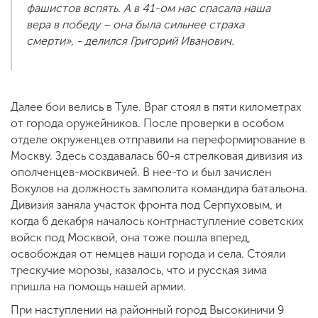
фашистов вспять. А в 41-ом нас спасала наша
вера в победу – она была сильнее страха
смерти», - делился Григорий Иванович.
Далее бои велись в Туле. Враг стоял в пяти километрах
от города оружейников. После проверки в особом
отделе окруженцев отправили на переформирование в
Москву. Здесь создавалась 60-я стрелковая дивизия из
ополченцев-москвичей. В нее-то и был зачислен
Вокулов на должность замполита командира батальона.
Дивизия заняла участок фронта под Серпуховым, и
когда 6 декабря началось контрнаступление советских
войск под Москвой, она тоже пошла вперед,
освобождая от немцев наши города и села. Стояли
трескучие морозы, казалось, что и русская зима
пришла на помощь нашей армии.
При наступлении на районный город Высокиничи 9