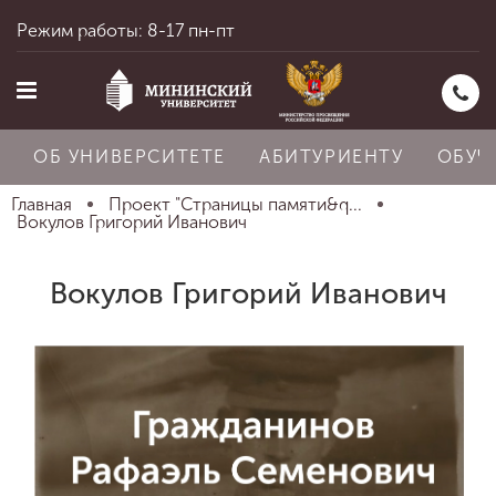
Режим работы: 8-17 пн-пт
ОБ УНИВЕРСИТЕТЕ
АБИТУРИЕНТУ
ОБУЧ
Главная
Проект "Страницы памяти&q...
Вокулов Григорий Иванович
Главная
Вокулов Григорий Иванович
Об университете
Абитуриенту