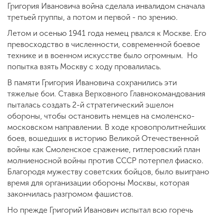
Григория Ивановича война сделала инвалидом сначала
третьей группы, а потом и первой - по зрению.
Летом и осенью 1941 года немец рвался к Москве. Его
превосходство в численности, современной боевое
технике и в военном искусстве было огромным. Но
попытка взять Москву с ходу провалилась.
В памяти Григория Ивановича сохранились эти
тяжелые бои. Ставка Верховного Главнокомандования
пыталась создать 2-й стратегический эшелон
обороны, чтобы остановить немцев на смоленско-
московском направлении. В ходе кровопролитнейших
боев, вошедших в историю Великой Отечественной
войны как Смоленское сражение, гитлеровский план
молниеносной войны против СССР потерпел фиаско.
Благородя мужеству советских бойцов, было выиграно
время для организации обороны Москвы, которая
закончилась разгромом фашистов.
Но прежде Григорий Иванович испытал всю горечь