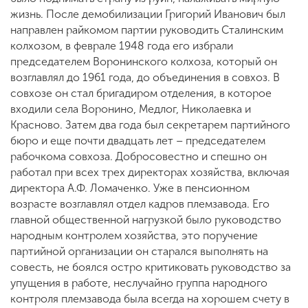
жизнь. После демобилизации Григорий Иванович был
направлен райкомом партии руководить Сталинским
колхозом, в феврале 1948 года его избрали
председателем Воронинского колхоза, который он
возглавлял до 1961 года, до объединения в совхоз. В
совхозе он стал бригадиром отделения, в которое
входили села Воронино, Медлог, Николаевка и
Красново. Затем два года был секретарем партийного
бюро и еще почти двадцать лет – председателем
рабочкома совхоза. Добросовестно и спешно он
работал при всех трех директорах хозяйства, включая
директора А.Ф. Ломаченко. Уже в пенсионном
возрасте возглавлял отдел кадров племзавода. Его
главной общественной нагрузкой было руководство
народным контролем хозяйства, это поручение
партийной организации он старался выполнять на
совесть, не боялся остро критиковать руководство за
упущения в работе, неслучайно группа народного
контроля племзавода была всегда на хорошем счету в