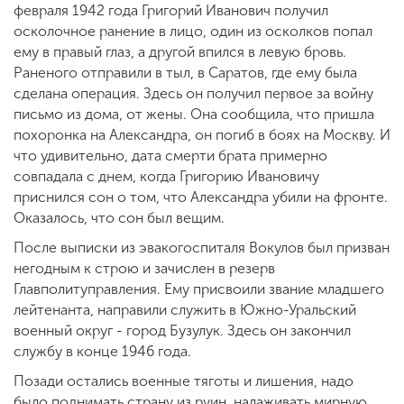
февраля 1942 года Григорий Иванович получил
осколочное ранение в лицо, один из осколков попал
ему в правый глаз, а другой впился в левую бровь.
Раненого отправили в тыл, в Саратов, где ему была
сделана операция. Здесь он получил первое за войну
письмо из дома, от жены. Она сообщила, что пришла
похоронка на Александра, он погиб в боях на Москву. И
что удивительно, дата смерти брата примерно
совпадала с днем, когда Григорию Ивановичу
приснился сон о том, что Александра убили на фронте.
Оказалось, что сон был вещим.
После выписки из эвакогоспиталя Вокулов был призван
негодным к строю и зачислен в резерв
Главполитуправления. Ему присвоили звание младшего
лейтенанта, направили служить в Южно-Уральский
военный округ - город Бузулук. Здесь он закончил
службу в конце 1946 года.
Позади остались военные тяготы и лишения, надо
было поднимать страну из руин, налаживать мирную