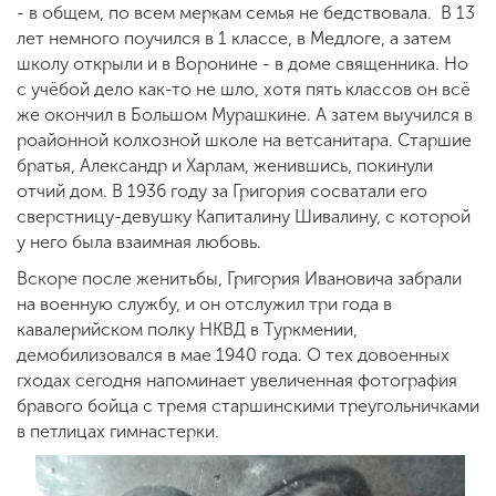
- в общем, по всем меркам семья не бедствовала. В 13
лет немного поучился в 1 классе, в Медлоге, а затем
школу открыли и в Воронине - в доме священника. Но
с учёбой дело как-то не шло, хотя пять классов он всё
же окончил в Большом Мурашкине. А затем выучился в
роайонной колхозной школе на ветсанитара. Старшие
братья, Александр и Харлам, женившись, покинули
отчий дом. В 1936 году за Григория сосватали его
сверстницу-девушку Капиталину Шивалину, с которой
у него была взаимная любовь.
Вскоре после женитьбы, Григория Ивановича забрали
на военную службу, и он отслужил три года в
кавалерийском полку НКВД в Туркмении,
демобилизовался в мае 1940 года. О тех довоенных
гходах сегодня напоминает увеличенная фотография
бравого бойца с тремя старшинскими треугольничками
в петлицах гимнастерки.