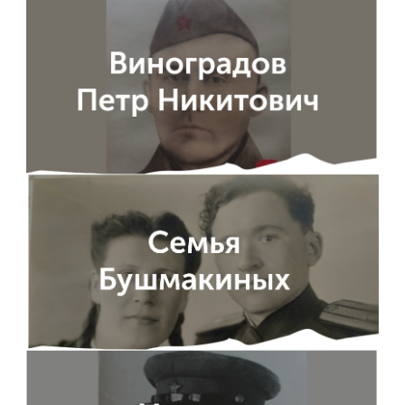
ENG
SPN
CHI
Приемная
комиссия
+7 (831) 262-26-20