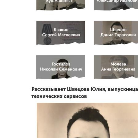
Международная
деятельность
Другие виды
деятельности
Студенческая
жизнь
Сведения об
Рассказывает Швецова Юлия, выпускница 
образовательной
технических сервисов
организации
Приемная
комиссия
+7 (831) 262-26-20