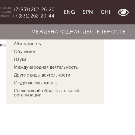
емная
+7 (831) 262-26-20
ENG
SPN
CHI
миссия
+7 (831) 262-20-44
овной
МЕЖДУНАРОДНАЯ ДЕЯТЕЛЬНОСТЬ
Об университете
Абитуриенту
ницы памяти&q...
Швецов Данил Тарасович
Обучение
Наука
Международная деятельность
Другие виды деятельности
Студенческая жизнь
Сведения об образовательной
организации