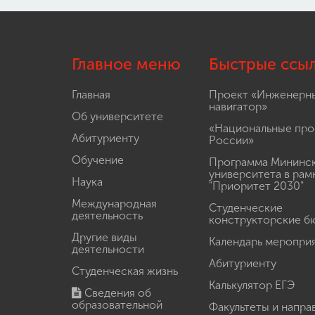
Главное меню
Быстрые ссы
Главная
Проект «Инженерн
навигатор»
Об университете
«Национальные про
Абитуриенту
России»
Обучение
Программа Мининс
университета в рам
Наука
"Приоритет 2030"
Международная
Студенческие
деятельность
конструкторские б
Другие виды
Календарь меропри
деятельности
Абитуриенту
Студенческая жизнь
Калькулятор ЕГЭ
Сведения об
образовательной
Факультеты и напра