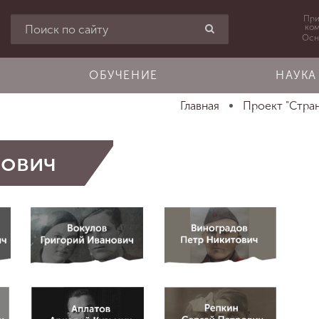
При
ко
Осн
ОБУЧЕНИЕ
НАУКА
Главная
Проект "Стра
сович