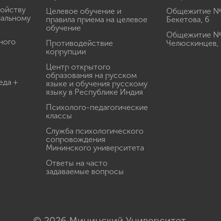
ройству
Целевое обучение и
Общежитие № 2
иальному
правила приема на целевое
Бекетова, 6
обучение
Общежитие № 3
ного
Противодействие
Челюскинцев, 
коррупции
Центр открытого
образования на русском
еда +
языке и обучения русскому
языку в Республике Индия
Психолого-педагогические
классы
Служба психологического
сопровождения
Мининского университета
Ответы на часто
задаваемые вопросы
© 2026 Мининский Университет.