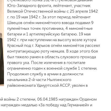
Юго-Западного фронта, лейтенант, участник
Великой Отечественной войны с 25 апреля 1942
г. по 19 мая 1942 г. За этот период лейтенант
Швецов огнём миномётного взвода подавил 9
пулемётных точек противника, 4 миномётные
батареи и 1 артиллерийскую батарею. 19 мая
1942 г. при наступлении на высоту возле хутора
Красный под г. Харьков огнём миномётов рассеял
контратакующую роту немцев. В ходе этого боя
был тяжело ранен в область слухового прохода
правого уха. После излечения в госпитале
ограниченно годен к военной службе 1 степени.
Продолжил службу в армии в должности
начальника 2-й части Нылгинского
райвоенкомата Удмуртской АССР, уволен в
й войны 2 степени, 06.04.1985 награжден Орденом
 награжден медалью «За победу над Германией» и