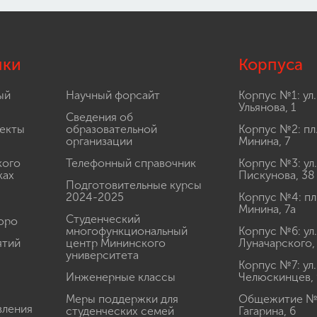
лки
Корпуса
ый
Научный форсайт
Корпус №1: ул.
Ульянова, 1
Сведения об
екты
образовательной
Корпус №2: пл
организации
Минина, 7
кого
Телефонный справочник
Корпус №3: ул.
ках
Пискунова, 38
Подготовительные курсы
2024-2025
Корпус №4: пл
Минина, 7а
Студенческий
юро
многофункциональный
Корпус №6: ул.
ятий
центр Мининского
Луначарского,
университета
Корпус №7: ул.
Инженерные классы
Челюскинцев, 
Меры поддержки для
Общежитие № 1
вления
студенческих семей
Гагарина, 6