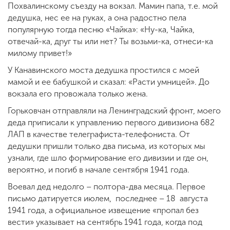
Похвалинскому съезду на вокзал. Мамин папа, т.е. мой
дедушка, нес ее на руках, а она радостно пела
популярную тогда песню «Чайка»: «Ну-ка, Чайка,
отвечай-ка, друг ты или нет? Ты возьми-ка, отнеси-ка
милому привет!»
У Канавинского моста дедушка простился с моей
мамой и ее бабушкой и сказал: «Расти умницей». До
вокзала его провожала только жена.
Горьковчан отправляли на Ленинградский фронт, моего
деда приписали к управлению первого дивизиона 682
ЛАП в качестве телеграфиста-телефониста. От
дедушки пришли только два письма, из которых мы
узнали, где шло формирование его дивизии и где он,
вероятно, и погиб в начале сентября 1941 года.
Воевал дед недолго – полтора-два месяца. Первое
письмо датируется июлем, последнее – 18 августа
1941 года, а официальное извещение «пропал без
вести» указывает на сентябрь 1941 года, когда под