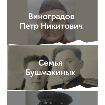
ENG
SPN
CHI
Приемная
комиссия
+7 (831) 262-26-20